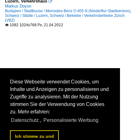
Luzern, Verkehrshaus

Markus Doyon
Bustypen / Stadtbusse / Mercedes-Benz O 405 N (Niederflur-Stadtversion)
,
Schweiz / Städte / Luzern
,
Schweiz / Betriebe / Verkehrsbetriebe Zürich
(VBZ)
1092 1024x768 Px, 21.04.2012

Diese Webseite verwendet Cookies, um
Inhalte und Anzeigen zu personalisieren und
Zugriffe zu analysieren. Mit der Nutzung
stimmen Sie der Verwendung von Cookies
zu. Mehr erfahren:
Datenschutz
,
Personalisierte Werbung
Ich stimme zu und