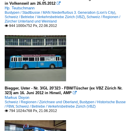
in Volkenswil am 26.05.2012

Hp. Teutschmann
Bustypen / Stadtbusse / MAN Niederflurbus 3. Generation (Lion's City)
,
Schweiz / Betriebe / Verkehrsbetriebe Zürich (VBZ)
,
Schweiz / Regionen /
Zürcher Unterland und Weinland
944 1000x752 Px, 22.06.2012

Biegger, Uster - Nr. 3/GL 20'323 - FBW/Tüscher (ex VBZ Zürich Nr.
323) am 16. Juni 2012 in Hinwil, AMP

Markus Doyon
Schweiz / Regionen / Zürichsee und Oberland
,
Bustypen / Historische Busse
/ FBW
,
Schweiz / Betriebe / Verkehrsbetriebe Zürich (VBZ)
794 1024x768 Px, 21.06.2012
