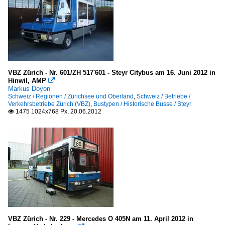
VBZ Zürich - Nr. 601/ZH 517'601 - Steyr Citybus am 16. Juni 2012 in
Hinwil, AMP

Markus Doyon
Schweiz / Regionen / Zürichsee und Oberland
,
Schweiz / Betriebe /
Verkehrsbetriebe Zürich (VBZ)
,
Bustypen / Historische Busse / Steyr
1475 1024x768 Px, 20.06.2012

VBZ Zürich - Nr. 229 - Mercedes O 405N am 11. April 2012 in