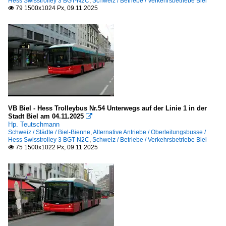
Hess Swisstrolley 3 BGT-N2C
,
Schweiz / Betriebe / Verkehrsbetriebe Biel
79 1500x1024 Px, 09.11.2025

VB Biel - Hess Trolleybus Nr.54 Unterwegs auf der Linie 1 in der
Stadt Biel am 04.11.2025

Hp. Teutschmann
Schweiz / Städte / Biel-Bienne
,
Alternative Antriebe / Oberleitungsbusse /
Hess Swisstrolley 3 BGT-N2C
,
Schweiz / Betriebe / Verkehrsbetriebe Biel
75 1500x1022 Px, 09.11.2025
