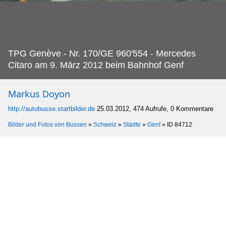
TPG Genève - Nr.
170/GE 960'554 - Mercedes
Citaro am 9. März 2012 beim Bahnhof Genf
Markus Doyon
http://autobusse.startbilder.de
25.03.2012, 474 Aufrufe, 0 Kommentare
Bilder und Fotos von Bussen
»
Schweiz
»
Städte
»
Genf
»
ID 84712