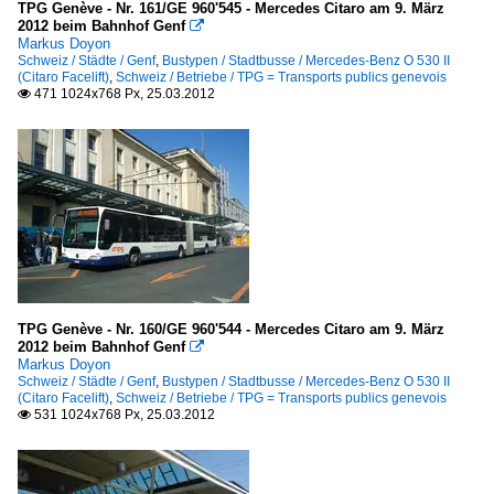
TPG Genève - Nr. 161/GE 960'545 - Mercedes Citaro am 9. März
2012 beim Bahnhof Genf

Markus Doyon
Schweiz / Städte / Genf
,
Bustypen / Stadtbusse / Mercedes-Benz O 530 II
(Citaro Facelift)
,
Schweiz / Betriebe / TPG = Transports publics genevois
471 1024x768 Px, 25.03.2012

TPG Genève - Nr. 160/GE 960'544 - Mercedes Citaro am 9. März
2012 beim Bahnhof Genf

Markus Doyon
Schweiz / Städte / Genf
,
Bustypen / Stadtbusse / Mercedes-Benz O 530 II
(Citaro Facelift)
,
Schweiz / Betriebe / TPG = Transports publics genevois
531 1024x768 Px, 25.03.2012
