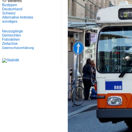
Weiteres
Bustypen
Deutschland
Schweiz
Alternative Antriebe
sonstiges
Neuzugänge
Gemischtes
Fotostellen
Zeitachse
Datenschutzerklärung