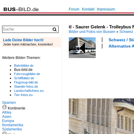
Forum
Kontakt
Impressum
tl - Saurer Gelenk - Trolleybu
Bilder und Fotos von Bussen
»
Schweiz
Schweiz / S
Lade Deine Bilder hoch!
Jeder kann mitmachen, kostenlos!
Alternative 
Weitere Bilder-Themen:
Bahnbilder.de
Bus-bild.de
Fahrzeugbilder.de
Schiffbilder.de
Flugzeug-bild.de
Staedte-fotos.de
Landschaftsfotos.eu
Tier-fotos.eu
Spanien
Kontinente
Afrika
Asien
Europa
Nordamerika
Südamerika