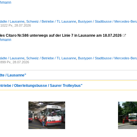
chmann
tädte / Lausanne
,
Schweiz / Betriebe / TL Lausanne
,
Bustypen / Stadtbusse / Mercedes-Benz 
1022 Px, 28.07.2026
des Citaro Nr.586 unterwegs auf der Linie 7 in Lausanne am 18.07.2026

chmann
tädte / Lausanne
,
Schweiz / Betriebe / TL Lausanne
,
Bustypen / Stadtbusse / Mercedes-Benz 
899 Px, 28.07.2026
dte / Lausanne"
ntriebe / Oberleitungsbusse / Saurer Trolleybus"