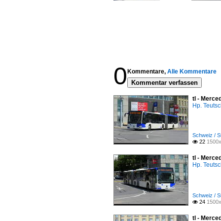
0
Kommentare,
Alle Kommentare
Kommentar verfassen
tl - Merce
Hp. Teuts
Schweiz / S
22
1500x

tl - Merce
Hp. Teuts
Schweiz / S
24
1500x

tl - Merce