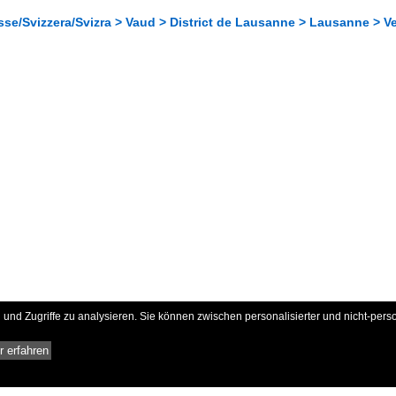
se/Svizzera/Svizra > Vaud > District de Lausanne > Lausanne > V
und Zugriffe zu analysieren. Sie können zwischen personalisierter und nicht-pers
 erfahren