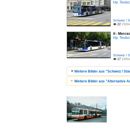
Hp. Teuts
Schweiz / S
22
1500x

tl - Merce
Hp. Teuts
Schweiz / S
17
1500x

Weitere Bilder aus "Schweiz / Stä
Weitere Bilder aus "Alternative A