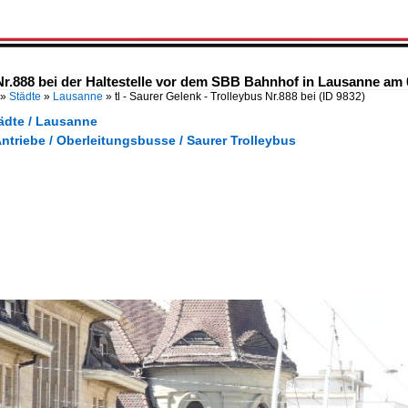
s Nr.888 bei der Haltestelle vor dem SBB Bahnhof in Lausanne am 
»
Städte
»
Lausanne
»
tl - Saurer Gelenk - Trolleybus Nr.888 bei
(ID 9832)
tädte / Lausanne
Antriebe / Oberleitungsbusse / Saurer Trolleybus