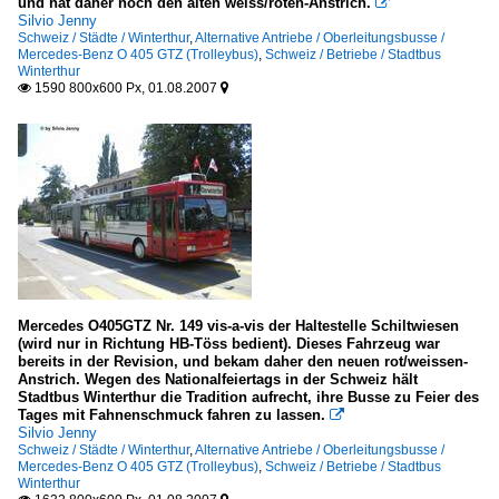
und hat daher noch den alten weiss/roten-Anstrich.

Silvio Jenny
Schweiz / Städte / Winterthur
,
Alternative Antriebe / Oberleitungsbusse /
Mercedes-Benz O 405 GTZ (Trolleybus)
,
Schweiz / Betriebe / Stadtbus
Winterthur
1590 800x600 Px, 01.08.2007


Mercedes O405GTZ Nr. 149 vis-a-vis der Haltestelle Schiltwiesen
(wird nur in Richtung HB-Töss bedient). Dieses Fahrzeug war
bereits in der Revision, und bekam daher den neuen rot/weissen-
Anstrich. Wegen des Nationalfeiertags in der Schweiz hält
Stadtbus Winterthur die Tradition aufrecht, ihre Busse zu Feier des
Tages mit Fahnenschmuck fahren zu lassen.

Silvio Jenny
Schweiz / Städte / Winterthur
,
Alternative Antriebe / Oberleitungsbusse /
Mercedes-Benz O 405 GTZ (Trolleybus)
,
Schweiz / Betriebe / Stadtbus
Winterthur