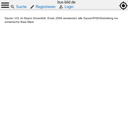
bus-bild.de
Suche
Registrieren
Login
Saurer 131 im Depot Grüzefeld. Ende 2006 wnaderten alle Saurer/FHS/Strömberg ins
rumänische Baia Mare