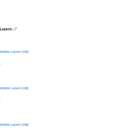
 Luzern.

etriebe Luzern (vbl)

etriebe Luzern (vbl)

etriebe Luzern (vbl)