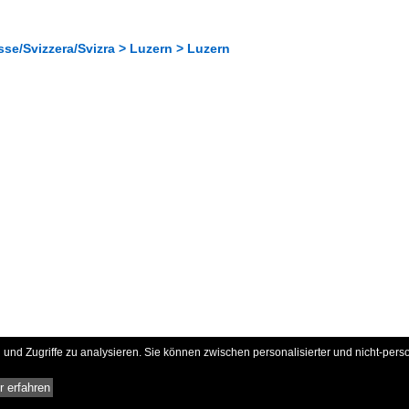
se/Svizzera/Svizra > Luzern > Luzern
und Zugriffe zu analysieren. Sie können zwischen personalisierter und nicht-pers
 erfahren