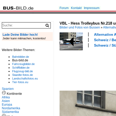
Forum
Kontakt
Impressum
VBL - Hess Trolleybus Nr.218 u
Bilder und Fotos von Bussen
»
Alternati
Alternative 
Lade Deine Bilder hoch!
Jeder kann mitmachen, kostenlos!
Schweiz / Be
Schweiz / St
Weitere Bilder-Themen:
Bahnbilder.de
Bus-bild.de
Fahrzeugbilder.de
Schiffbilder.de
Flugzeug-bild.de
Staedte-fotos.de
Landschaftsfotos.eu
Tier-fotos.eu
Spanien
Kontinente
Afrika
Asien
Europa
Nordamerika
Südamerika