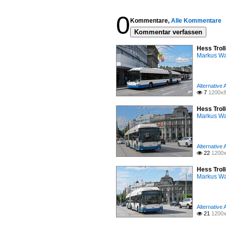
0
Kommentare,
Alle Kommentare
Kommentar verfassen
Hess Troll
Markus W
Alternative
7
1200x8

Hess Troll
Markus W
Alternative
22
1200x

Hess Troll
Markus W
Alternative
21
1200x
