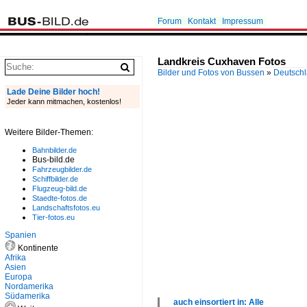
Forum
Kontakt
Impressum
Landkreis Cuxhaven Fotos
Bilder und Fotos von Bussen
»
Deutsch
Lade Deine Bilder hoch!
Jeder kann mitmachen, kostenlos!
Weitere Bilder-Themen:
Bahnbilder.de
Bus-bild.de
Fahrzeugbilder.de
Schiffbilder.de
Flugzeug-bild.de
Staedte-fotos.de
Landschaftsfotos.eu
Tier-fotos.eu
Spanien
Kontinente
Afrika
Asien
Europa
Nordamerika
Südamerika
auch einsortiert in: Alle