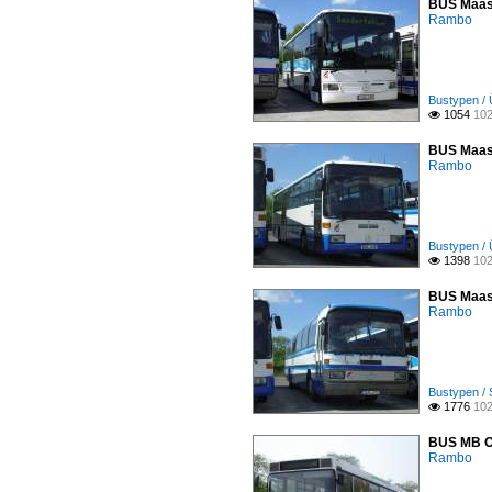
BUS Maass
Rambo
Bustypen / 
1054
102

BUS Maass
Rambo
Bustypen /
1398
102

BUS Maass
Rambo
Bustypen / 
1776
102

BUS MB O4
Rambo