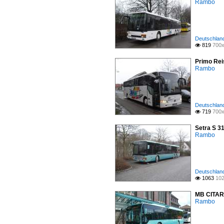
Rambo
Deutschland
819
700x

Primo Rei
Rambo
Deutschland
719
700x

Setra S 3
Rambo
Deutschland
1063
102

MB CITARO
Rambo