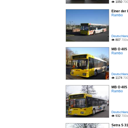
1050
700

Einer der
Rambo
Deutschland
807
700x

MB O 405 
Rambo
Deutschland
1174
700

MB O 405 
Rambo
Deutschland
932
700x

Setra S 3