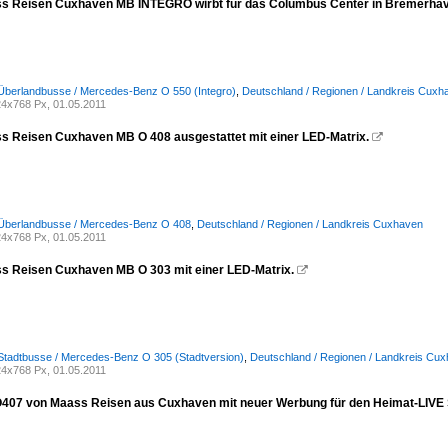
 Reisen Cuxhaven MB INTEGRO wirbt für das Columbus Center in Bremerhav
Überlandbusse / Mercedes-Benz O 550 (Integro)
,
Deutschland / Regionen / Landkreis Cuxh
4x768 Px, 01.05.2011
 Reisen Cuxhaven MB O 408 ausgestattet mit einer LED-Matrix.

 Überlandbusse / Mercedes-Benz O 408
,
Deutschland / Regionen / Landkreis Cuxhaven
4x768 Px, 01.05.2011
 Reisen Cuxhaven MB O 303 mit einer LED-Matrix.

Stadtbusse / Mercedes-Benz O 305 (Stadtversion)
,
Deutschland / Regionen / Landkreis Cu
4x768 Px, 01.05.2011
07 von Maass Reisen aus Cuxhaven mit neuer Werbung für den Heimat-LIVE 