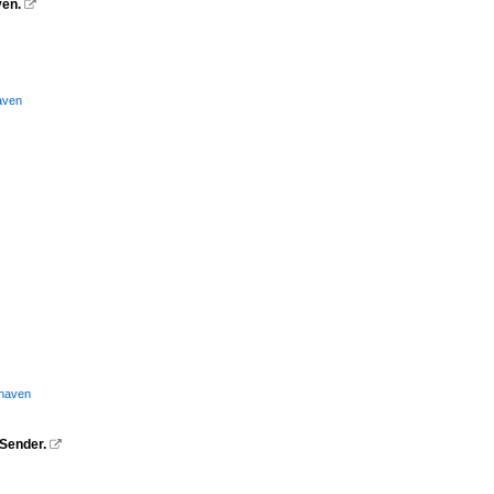
en.

aven
xhaven
Sender.
