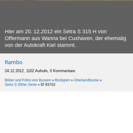
Hier am 20.
12.2012 ein Setra S 315 H von
Offermann aus Wanna bei Cuxhaven, der ehemalig
von der Autokraft Kiel stammt.
Rambo
24.12.2012, 1102 Aufrufe, 0 Kommentare
Bilder und Fotos von Bussen
»
Bustypen
»
Überlandbusse
»
Setra S 300er-Serie
»
ID 93702