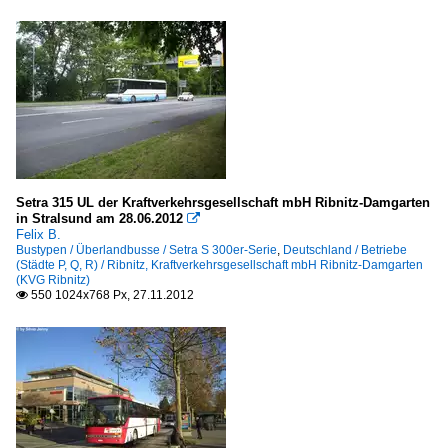
Setra 315 UL der Kraftverkehrsgesellschaft mbH Ribnitz-Damgarten
in Stralsund am 28.06.2012

Felix B.
Bustypen / Überlandbusse / Setra S 300er-Serie
,
Deutschland / Betriebe
(Städte P, Q, R) / Ribnitz, Kraftverkehrsgesellschaft mbH Ribnitz-Damgarten
(KVG Ribnitz)
550 1024x768 Px, 27.11.2012
