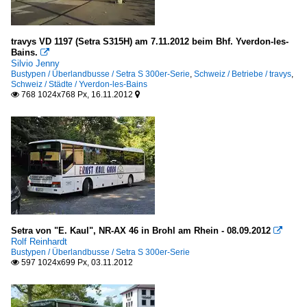
travys VD 1197 (Setra S315H) am 7.11.2012 beim Bhf. Yverdon-les-
Bains.

Silvio Jenny
Bustypen / Überlandbusse / Setra S 300er-Serie
,
Schweiz / Betriebe / travys
,
Schweiz / Städte / Yverdon-les-Bains
768 1024x768 Px, 16.11.2012


Setra von "E. Kaul", NR-AX 46 in Brohl am Rhein - 08.09.2012

Rolf Reinhardt
Bustypen / Überlandbusse / Setra S 300er-Serie
597 1024x699 Px, 03.11.2012
