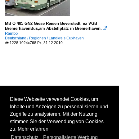
MB O 405 GN2 Giese Reisen Beverstedt, ex VGB
BremerhavenBus,am Abstellplatz in Bremerhaven.

Rambo
Deutschland / Regionen / Landkreis Cuxhaven
1228 1024x768 Px, 31.12.2010

Diese Webseite verwendet Cookies, um
Inhalte und Anzeigen zu personalisieren und
Zugriffe zu analysieren. Mit der Nutzung
stimmen Sie der Verwendung von Cookies
zu. Mehr erfahren:
Datenschutz
,
Personalisierte Werbung