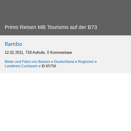
Primo Reisen MB Tourismo auf der B73
Rambo
12.02.2011, 718 Aufrufe, 0 Kommentare
Bilder und Fotos von Bussen
»
Deutschland
»
Regionen
»
Landkreis Cuxhaven
»
ID 65756