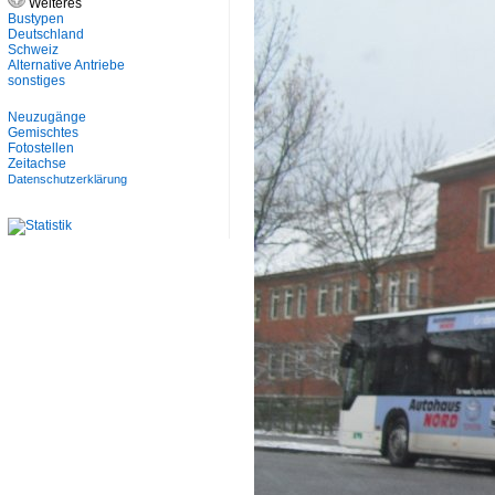
Weiteres
Bustypen
Deutschland
Schweiz
Alternative Antriebe
sonstiges
Neuzugänge
Gemischtes
Fotostellen
Zeitachse
Datenschutzerklärung