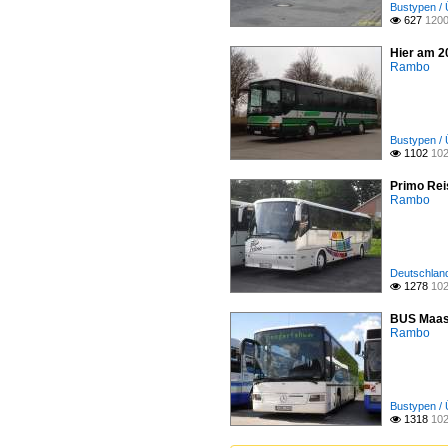
Bustypen /
627
1200

Hier am 2
Rambo
Bustypen / 
1102
102

Primo Reis
Rambo
Deutschland
1278
102

BUS Maass
Rambo
Bustypen / 
1318
102
