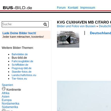
Forum
Kontakt
Impressum
KVG CUXHAVEN MB CITARO G 
Bilder und Fotos von Bussen
»
Deutsch
Deutschland
Lade Deine Bilder hoch!
Jeder kann mitmachen, kostenlos!
Weitere Bilder-Themen:
Bahnbilder.de
Bus-bild.de
Fahrzeugbilder.de
Schiffbilder.de
Flugzeug-bild.de
Staedte-fotos.de
Landschaftsfotos.eu
Tier-fotos.eu
Spanien
Kontinente
Afrika
Asien
Europa
Nordamerika
Südamerika