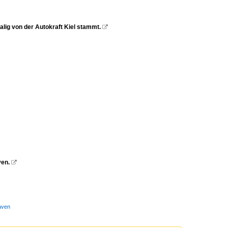
lig von der Autokraft Kiel stammt.

en.

aven