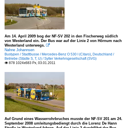
Am 14. April 2009 bog der NF-SV 202 in den Fischerweg südlich
von Westerland ein. Der Bus war auf der Linie 2 von Hörnum nach
Westerland unterwegs.

Nahne Johannsen
Bustypen / Stadtbusse / Mercedes-Benz O 530 I (Citaro)
,
Deutschland /
Betriebe (Städte S, T, U) / Sylter Verkehrsgesellschaft (SVG)
878 1024x683 Px, 03.01.2011

Auf Grund eines Wasserrohrbruches musste der NF-SV 201 am 24.
September 2008 umleitungsbediengt durch die Lorenz De Hann
Straße in Westerland fahren. Auf der Linie 2 durchfährt der Bus