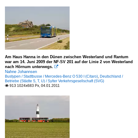
Am Haus Hanna in den Dünen zwischen Westerland und Rantum
war am 14. Juni 2009 der NF-SV 201 auf der Linie 2 von Westerland
nach Hörnum unterwegs.

Nahne Johannsen
Bustypen / Stadtbusse / Mercedes-Benz O 530 I (Citaro)
,
Deutschland /
Betriebe (Städte S, T, U) / Sylter Verkehrsgesellschaft (SVG)
913 1024x683 Px, 04.01.2011
