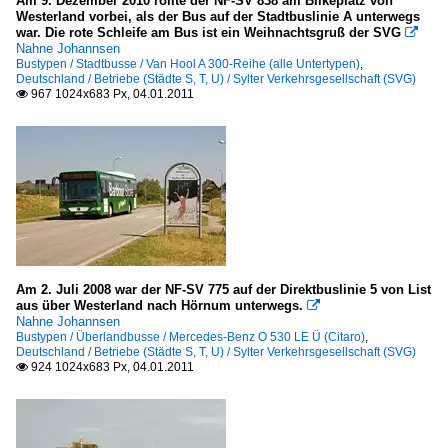
Am 9. Dezember 2010 rollte der NF-SV 838 am Biikeplatz von
Westerland vorbei, als der Bus auf der Stadtbuslinie A unterwegs
war. Die rote Schleife am Bus ist ein Weihnachtsgruß der SVG

Nahne Johannsen
Bustypen / Stadtbusse / Van Hool A 300-Reihe (alle Untertypen)
,
Deutschland / Betriebe (Städte S, T, U) / Sylter Verkehrsgesellschaft (SVG)
967 1024x683 Px, 04.01.2011

Am 2. Juli 2008 war der NF-SV 775 auf der Direktbuslinie 5 von List
aus über Westerland nach Hörnum unterwegs.

Nahne Johannsen
Bustypen / Überlandbusse / Mercedes-Benz O 530 LE Ü (Citaro)
,
Deutschland / Betriebe (Städte S, T, U) / Sylter Verkehrsgesellschaft (SVG)
924 1024x683 Px, 04.01.2011
