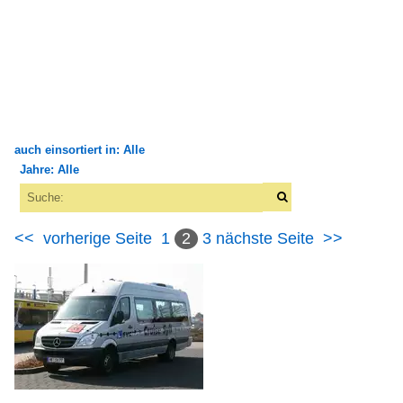
auch einsortiert in: Alle
Jahre: Alle
×
×
Alle Kategorien
Alle Jahre
Bustypen
<<
vorherige Seite
1
2
3
nächste Seite
>>
2000
Historische Busse
2006
Borgward
2007
2008
Kleinbusse
2009
Mercedes-Benz