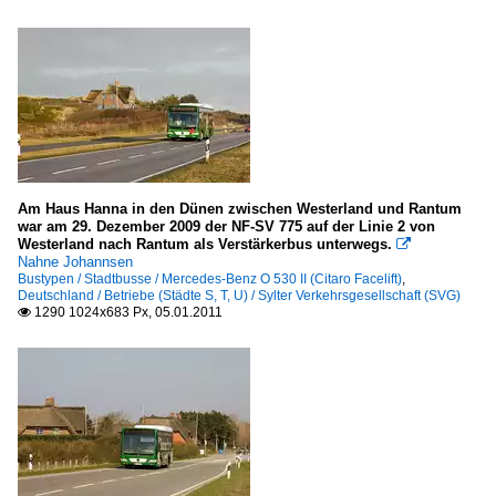
Am Haus Hanna in den Dünen zwischen Westerland und Rantum
war am 29. Dezember 2009 der NF-SV 775 auf der Linie 2 von
Westerland nach Rantum als Verstärkerbus unterwegs.

Nahne Johannsen
Bustypen / Stadtbusse / Mercedes-Benz O 530 II (Citaro Facelift)
,
Deutschland / Betriebe (Städte S, T, U) / Sylter Verkehrsgesellschaft (SVG)
1290 1024x683 Px, 05.01.2011
