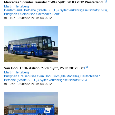
2010
Mercedes Sprinter Transfer "SVG Sylt", 28.03.2012 Westerland

Reisebusse
Martin Hertzberg
2010
Deutschland / Betriebe (Städte S, T, U) / Sylter Verkehrsgesellschaft (SVG)
,
Mercedes-Benz Tourismo
Bustypen / Kleinbusse / Mercedes-Benz
2011
1107 1024x682 Px, 06.04.2012

Van Hool T9xx (alle Modelle)
2012
2013
Stadtbusse
2014
Mercedes-Benz O 405 (Hochflur-Stadtversion)
2018
Mercedes-Benz O 405 N (Niederflur-Stadtversion)
Mercedes-Benz O 530 I (Citaro)
2020
Mercedes-Benz O 530 II (Citaro Facelift)
2022
Van Hool T 916 Astron "SVG Sylt", 25.03.2012 List

Mercedes-Benz O 530 III (Citaro 2. Generation)
Martin Hertzberg
2024
Bustypen / Reisebusse / Van Hool T9xx (alle Modelle)
,
Deutschland /
Van Hool A 300-Reihe (alle Untertypen)
Betriebe (Städte S, T, U) / Sylter Verkehrsgesellschaft (SVG)
2026
1062 1024x682 Px, 06.04.2012

Überlandbusse
Mercedes-Benz O 530 LE Ü (Citaro)