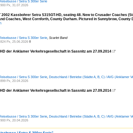
Reisebusse / Setra S 300er Serie
900 Px, 31.07.2026
2002 Kassbohrer Setra S315GT-HD, seating 48. New to Crusader Coaches (Stai
and Coaches, West Cornforth, County Durham. Pictured in Sunnybrow, County 
n
Reisebusse / Setra S 300er Serie
,
Scarlet Band
824 Px, 25.06.2026

 HD der Anklamer Verkehrsgesellschaft in Sassnitz am 27.09.2014

Reisebusse / Setra S 300er Serie
,
Deutschland / Betriebe (Städte A, B, C) / AVG (Anklamer 
899 Px, 20.04.2026
 HD der Anklamer Verkehrsgesellschaft in Sassnitz am 27.09.2014

Reisebusse / Setra S 300er Serie
,
Deutschland / Betriebe (Städte A, B, C) / AVG (Anklamer 
900 Px, 20.04.2026
eisebusse / Setra S 300er Serie"