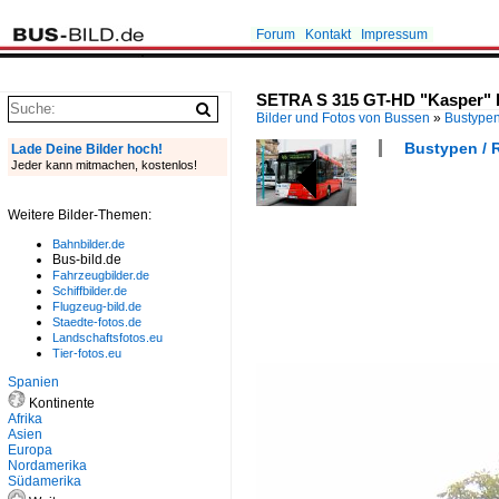
Forum
Kontakt
Impressum
SETRA S 315 GT-HD "Kasper" BG
Bilder und Fotos von Bussen
»
Bustype
Bustypen / R
Lade Deine Bilder hoch!
Jeder kann mitmachen, kostenlos!
Weitere Bilder-Themen:
Bahnbilder.de
Bus-bild.de
Fahrzeugbilder.de
Schiffbilder.de
Flugzeug-bild.de
Staedte-fotos.de
Landschaftsfotos.eu
Tier-fotos.eu
Spanien
Kontinente
Afrika
Asien
Europa
Nordamerika
Südamerika