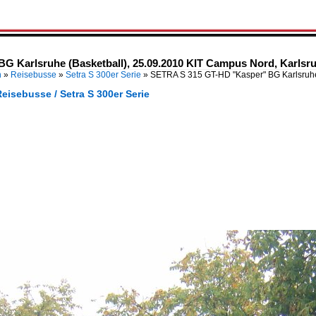
 Karlsruhe (Basketball), 25.09.2010 KIT Campus Nord, Karlsr
n
»
Reisebusse
»
Setra S 300er Serie
»
SETRA S 315 GT-HD "Kasper" BG Karlsruhe
eisebusse / Setra S 300er Serie