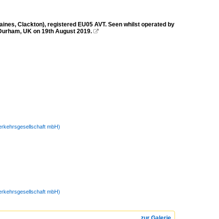
nes, Clackton), registered EU05 AVT. Seen whilst operated by
Durham, UK on 19th August 2019.

Verkehrsgesellschaft mbH)
Verkehrsgesellschaft mbH)
zur Galerie