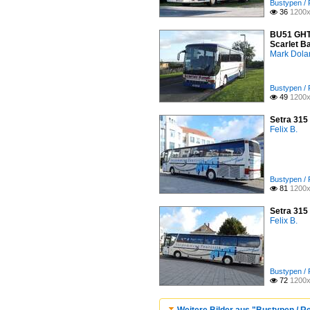
Bustypen / 
36
1200x

BU51 GHT 
Scarlet B
Mark Dola
Bustypen / 
49
1200x

Setra 315
Felix B.
Bustypen / 
81
1200x

Setra 315
Felix B.
Bustypen / 
72
1200x

Weitere Bilder aus "Bustypen / R