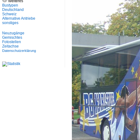
Weiteres
Bustypen
Deutschland
Schweiz
Alternative Antriebe
sonstiges
Neuzugänge
Gemischtes
Fotostellen
Zeitachse
Datenschutzerklärung