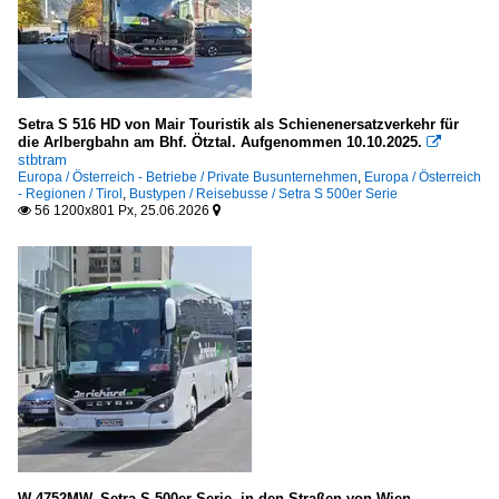
Setra S 516 HD von Mair Touristik als Schienenersatzverkehr für
die Arlbergbahn am Bhf. Ötztal. Aufgenommen 10.10.2025.

stbtram
Europa / Österreich - Betriebe / Private Busunternehmen
,
Europa / Österreich
- Regionen / Tirol
,
Bustypen / Reisebusse / Setra S 500er Serie
56 1200x801 Px, 25.06.2026


W 4752MW, Setra S 500er Serie, in den Straßen von Wien