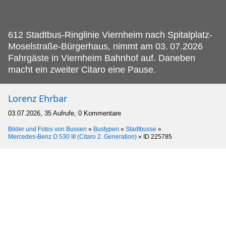
612 Stadtbus-Ringlinie Viernheim nach Spitalplatz-
Moselstraße-Bürgerhaus, nimmt am 03.
07.2026
Fahrgäste in Viernheim Bahnhof auf. Daneben
macht ein zweiter Citaro eine Pause.
Lorenz Ehrbar
03.07.2026, 35 Aufrufe, 0 Kommentare
Bilder und Fotos von Bussen
»
Bustypen
»
Stadtbusse
»
Mercedes-Benz O 530 III (Citaro 2. Generation)
»
ID 225785