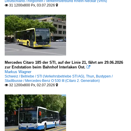
Deutschland / Regionen / Verkehrsverbund Rhein-Neckar (VRN)
31 1200x800 Px, 03.07.2026


Mercedes Citaro 185 der STI, auf der Linie 21, fährt am 29.06.2026
zur Endstation beim Bahnhof Interlaken Ost.

Markus Wagner
Schweiz / Betriebe / STI (Verkehrsbetriebe STI AG), Thun
,
Bustypen /
Stadtbusse / Mercedes-Benz O 530 III (Citaro 2. Generation)
32 1200x800 Px, 02.07.2026

