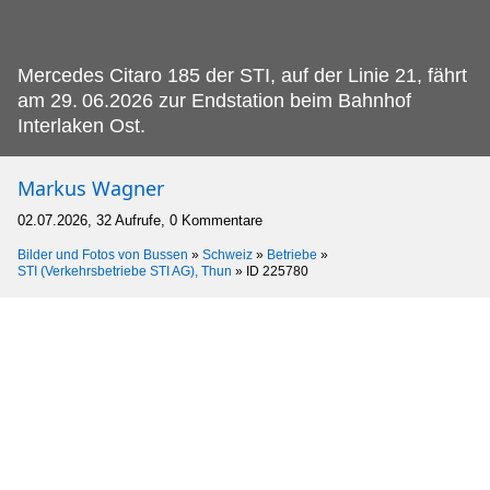
Mercedes Citaro 185 der STI, auf der Linie 21, fährt
am 29.
06.2026 zur Endstation beim Bahnhof
Interlaken Ost.
Markus Wagner
02.07.2026, 32 Aufrufe, 0 Kommentare
Bilder und Fotos von Bussen
»
Schweiz
»
Betriebe
»
STI (Verkehrsbetriebe STI AG), Thun
»
ID 225780