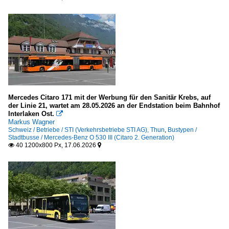
Mercedes Citaro 171 mit der Werbung für den Sanitär Krebs, auf
der Linie 21, wartet am 28.05.2026 an der Endstation beim Bahnhof
Interlaken Ost.

Markus Wagner
Schweiz / Betriebe / STI (Verkehrsbetriebe STI AG), Thun
,
Bustypen /
Stadtbusse / Mercedes-Benz O 530 III (Citaro 2. Generation)
40 1200x800 Px, 17.06.2026

