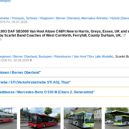
chmann
etriebe / Postauto
,
Schweiz / Regionen / Berner Oberland
,
Alternative Antriebe / Hybrid (Die
878 Px, 05.07.2026
993 DAF SB3000 Van Hool Alizee C48Ft New to Harris, Greys, Essex, UK and se
by Scarlet Band Coaches of West Cornforth, Ferryhill, County Durham, UK.

n
egionen / Berner Oberland
,
Bustypen / Reisebusse / Van Hool T8xx (alle Modelle)
,
Scarlet B
1200 Px, 02.06.2026

gionen / Berner Oberland"
riebe / STI (Verkehrsbetriebe STI AG), Thun"
adtbusse / Mercedes-Benz O 530 III (Citaro 2. Generation)"