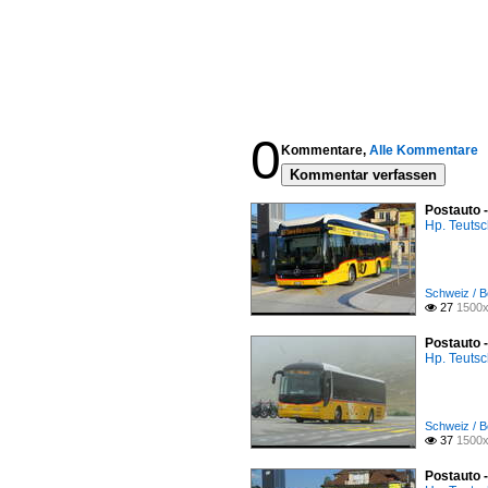
0
Kommentare,
Alle Kommentare
Kommentar verfassen
Postauto 
Hp. Teuts
Schweiz / B
27
1500x

Postauto 
Hp. Teuts
Schweiz / B
37
1500x

Postauto 