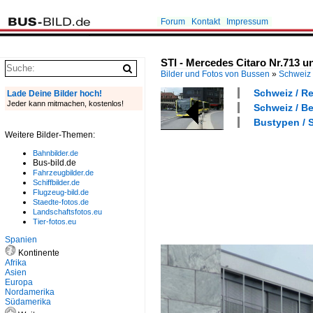
Forum
Kontakt
Impressum
STI - Mercedes Citaro Nr.713 u
Bilder und Fotos von Bussen
»
Schweiz
Schweiz / R
Lade Deine Bilder hoch!
Jeder kann mitmachen, kostenlos!
Schweiz / Be
Bustypen / S
Weitere Bilder-Themen:
Bahnbilder.de
Bus-bild.de
Fahrzeugbilder.de
Schiffbilder.de
Flugzeug-bild.de
Staedte-fotos.de
Landschaftsfotos.eu
Tier-fotos.eu
Spanien
Kontinente
Afrika
Asien
Europa
Nordamerika
Südamerika