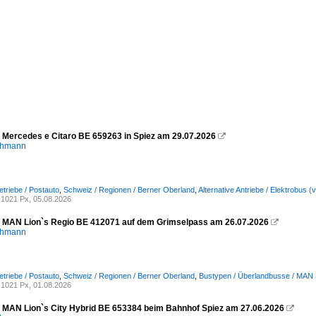
- Mercedes e Citaro BE 659263 in Spiez am 29.07.2026

chmann
etriebe / Postauto
,
Schweiz / Regionen / Berner Oberland
,
Alternative Antriebe / Elektrobus (
1021 Px, 05.08.2026
- MAN Lion`s Regio BE 412071 auf dem Grimselpass am 26.07.2026

chmann
etriebe / Postauto
,
Schweiz / Regionen / Berner Oberland
,
Bustypen / Überlandbusse / MAN 
1021 Px, 01.08.2026
- MAN Lion`s City Hybrid BE 653384 beim Bahnhof Spiez am 27.06.2026
