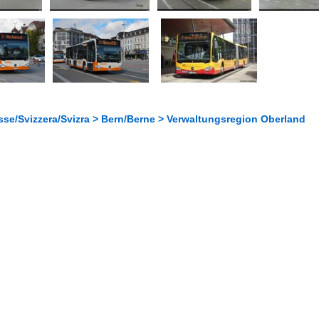
sse/Svizzera/Svizra > Bern/Berne > Verwaltungsregion Oberland