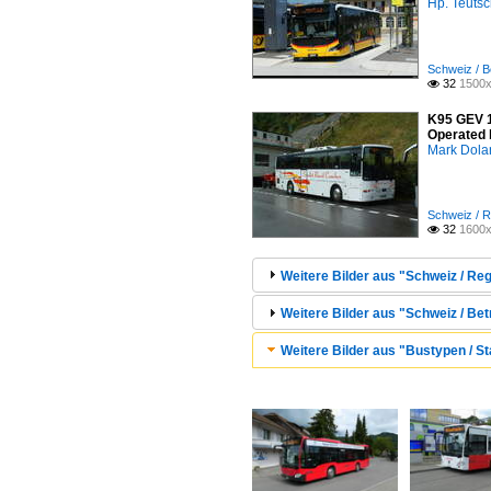
Hp. Teuts
Schweiz / B
32
1500x

K95 GEV 1
Operated 
Mark Dola
Schweiz / R
32
1600x

Weitere Bilder aus "Schweiz / Re
Weitere Bilder aus "Schweiz / Bet
Weitere Bilder aus "Bustypen / St