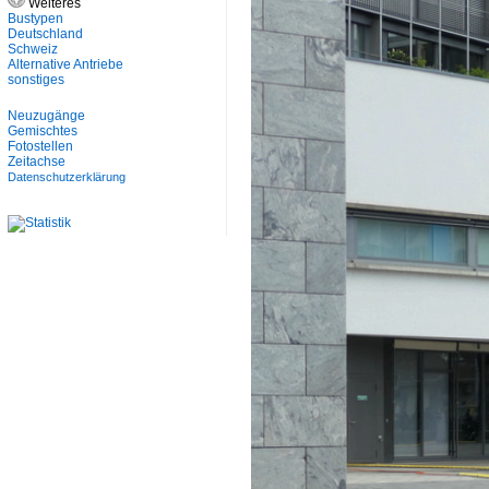
Weiteres
Bustypen
Deutschland
Schweiz
Alternative Antriebe
sonstiges
Neuzugänge
Gemischtes
Fotostellen
Zeitachse
Datenschutzerklärung