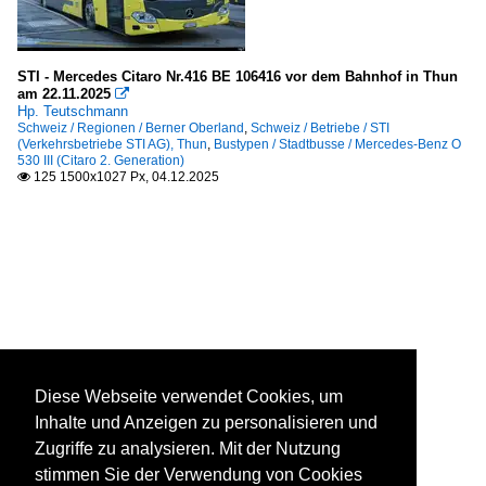
STI - Mercedes Citaro Nr.416 BE 106416 vor dem Bahnhof in Thun
am 22.11.2025

Hp. Teutschmann
Schweiz / Regionen / Berner Oberland
,
Schweiz / Betriebe / STI
(Verkehrsbetriebe STI AG), Thun
,
Bustypen / Stadtbusse / Mercedes-Benz O
530 III (Citaro 2. Generation)
125 1500x1027 Px, 04.12.2025

Diese Webseite verwendet Cookies, um
Inhalte und Anzeigen zu personalisieren und
Zugriffe zu analysieren. Mit der Nutzung
stimmen Sie der Verwendung von Cookies