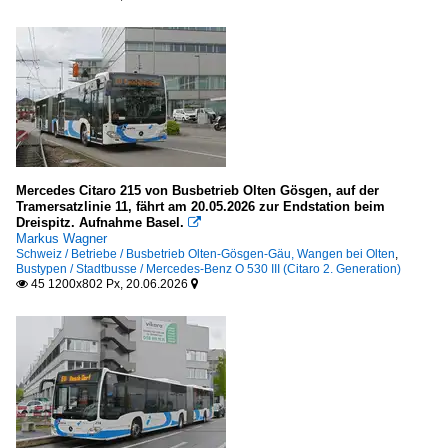
Mercedes Citaro 215 von Busbetrieb Olten Gösgen, auf der
Tramersatzlinie 11, fährt am 20.05.2026 zur Endstation beim
Dreispitz. Aufnahme Basel.

Markus Wagner
Schweiz / Betriebe / Busbetrieb Olten-Gösgen-Gäu, Wangen bei Olten
,
Bustypen / Stadtbusse / Mercedes-Benz O 530 III (Citaro 2. Generation)
45 1200x802 Px, 20.06.2026

