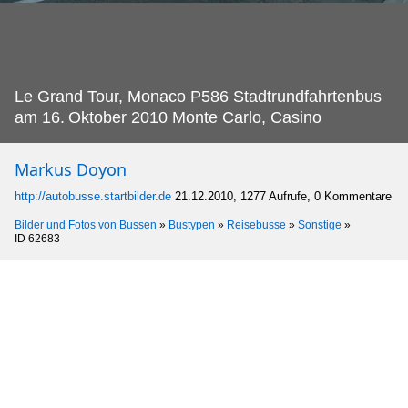
Le Grand Tour, Monaco P586 Stadtrundfahrtenbus
am 16.
Oktober 2010 Monte Carlo, Casino
Markus Doyon
http://autobusse.startbilder.de
21.12.2010, 1277 Aufrufe, 0 Kommentare
Bilder und Fotos von Bussen
»
Bustypen
»
Reisebusse
»
Sonstige
»
ID 62683