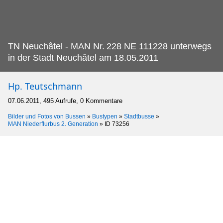
TN Neuchâtel - MAN Nr.
228 NE 111228 unterwegs
in der Stadt Neuchâtel am 18.05.2011
Hp. Teutschmann
07.06.2011, 495 Aufrufe, 0 Kommentare
Bilder und Fotos von Bussen
»
Bustypen
»
Stadtbusse
»
MAN Niederflurbus 2. Generation
»
ID 73256