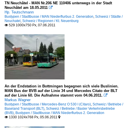
TN Neuchâtel - MAN Nr.206 NE 110406 unterwegs in der Stadt
Neuchâtel am 18.05.2011

Hp. Teutschmann
Bustypen / Stadtbusse / MAN Niederflurbus 2. Generation
,
Schweiz / Städte /
Neuchatel
,
Schweiz / Regionen / Kt. Neuenburg
529 1000x750 Px, 07.06.2011

An der Endstation in Bottmingen begegnen sich viele Buslinien.
MAN Bus der BVB auf der Linie 34 und Mercedes Citato der BLT
auf der Linie 60. Die Aufnahme stammt vom 04.06.2011.

Markus Wagner
Bustypen / Stadtbusse / Mercedes-Benz O 530 I (Citaro)
,
Schweiz / Betriebe /
Baseland Transport (BLT)
,
Schweiz / Betriebe / Basler Verkehrsbetriebe
(BVB)
,
Bustypen / Stadtbusse / MAN Niederflurbus 2. Generation
1330 1024x768 Px, 05.06.2011

