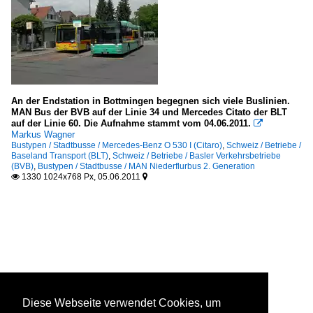
An der Endstation in Bottmingen begegnen sich viele Buslinien.
MAN Bus der BVB auf der Linie 34 und Mercedes Citato der BLT
auf der Linie 60. Die Aufnahme stammt vom 04.06.2011.

Markus Wagner
Bustypen / Stadtbusse / Mercedes-Benz O 530 I (Citaro)
,
Schweiz / Betriebe /
Baseland Transport (BLT)
,
Schweiz / Betriebe / Basler Verkehrsbetriebe
(BVB)
,
Bustypen / Stadtbusse / MAN Niederflurbus 2. Generation
1330 1024x768 Px, 05.06.2011


Diese Webseite verwendet Cookies, um