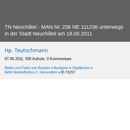
TN Neuchâtel - MAN Nr.
236 NE 111236 unterwegs
in der Stadt Neuchâtel am 18.05.2011
Hp. Teutschmann
07.06.2011, 505 Aufrufe, 0 Kommentare
Bilder und Fotos von Bussen
»
Bustypen
»
Stadtbusse
»
MAN Niederflurbus 2. Generation
»
ID 73257