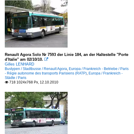
Renault Agora Solo Nr 7593 der Linie 184, an der Haltestelle "Porte
d'Italie" am 02/10/10.

Gilles LENHARD
Bustypen / Stadtbusse / Renault Agora
,
Europa / Frankreich - Betriebe / Paris
- Régie autonome des transports Parisiens (RATP)
,
Europa / Frankreich -
Städte / Paris
718 1024x768 Px, 12.10.2010
