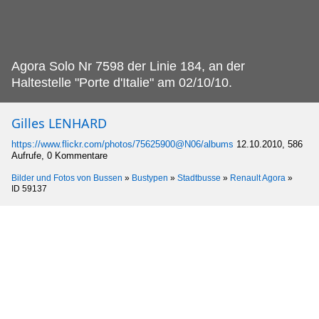
Agora Solo Nr 7598 der Linie 184, an der
Haltestelle "Porte d'Italie" am 02/10/10.
Gilles LENHARD
https://www.flickr.com/photos/75625900@N06/albums
12.10.2010, 586
Aufrufe, 0 Kommentare
Bilder und Fotos von Bussen
»
Bustypen
»
Stadtbusse
»
Renault Agora
»
ID 59137