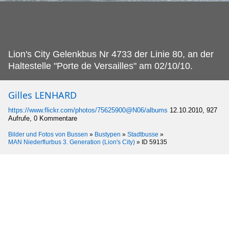
Lion's City Gelenkbus Nr 4733 der Linie 80, an der
Haltestelle "Porte de Versailles" am 02/10/10.
Gilles LENHARD
https://www.flickr.com/photos/75625900@N06/albums
12.10.2010, 927
Aufrufe, 0 Kommentare
Bilder und Fotos von Bussen
»
Bustypen
»
Stadtbusse
»
MAN Niederflurbus 3. Generation (Lion's City)
»
ID 59135