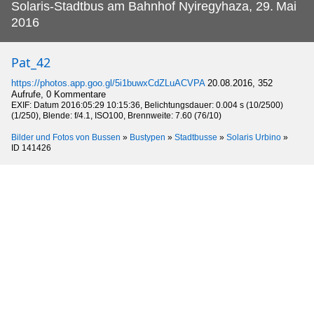
Solaris-Stadtbus am Bahnhof Nyiregyhaza, 29.
‎Mai
‎2016
Pat_42
https://photos.app.goo.gl/5i1buwxCdZLuACVPA
20.08.2016, 352
Aufrufe, 0 Kommentare
EXIF: Datum 2016:05:29 10:15:36, Belichtungsdauer: 0.004 s (10/2500)
(1/250), Blende: f/4.1, ISO100, Brennweite: 7.60 (76/10)
Bilder und Fotos von Bussen
»
Bustypen
»
Stadtbusse
»
Solaris Urbino
»
ID 141426