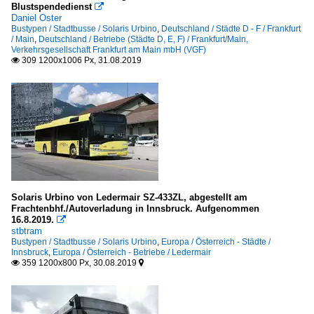
Blustspendedienst

Daniel Oster
Bustypen / Stadtbusse / Solaris Urbino
,
Deutschland / Städte D - F / Frankfurt
/ Main
,
Deutschland / Betriebe (Städte D, E, F) / Frankfurt/Main,
Verkehrsgesellschaft Frankfurt am Main mbH (VGF)
309 1200x1006 Px, 31.08.2019

Solaris Urbino von Ledermair SZ-433ZL, abgestellt am
Frachtenbhf./Autoverladung in Innsbruck. Aufgenommen
16.8.2019.

stbtram
Bustypen / Stadtbusse / Solaris Urbino
,
Europa / Österreich - Städte /
Innsbruck
,
Europa / Österreich - Betriebe / Ledermair
359 1200x800 Px, 30.08.2019

