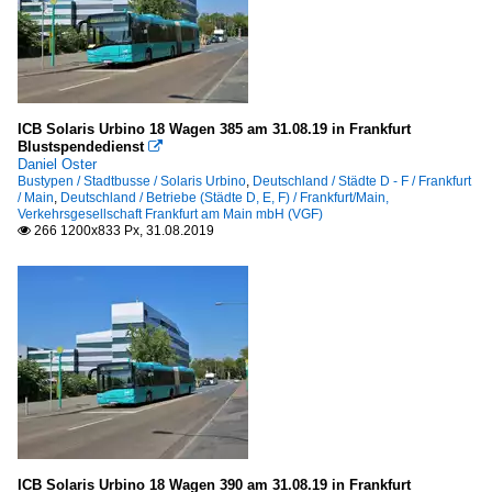
ICB Solaris Urbino 18 Wagen 385 am 31.08.19 in Frankfurt
Blustspendedienst

Daniel Oster
Bustypen / Stadtbusse / Solaris Urbino
,
Deutschland / Städte D - F / Frankfurt
/ Main
,
Deutschland / Betriebe (Städte D, E, F) / Frankfurt/Main,
Verkehrsgesellschaft Frankfurt am Main mbH (VGF)
266 1200x833 Px, 31.08.2019

ICB Solaris Urbino 18 Wagen 390 am 31.08.19 in Frankfurt