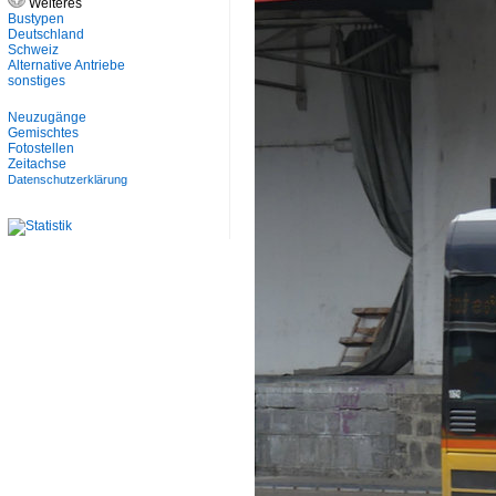
Weiteres
Bustypen
Deutschland
Schweiz
Alternative Antriebe
sonstiges
Neuzugänge
Gemischtes
Fotostellen
Zeitachse
Datenschutzerklärung