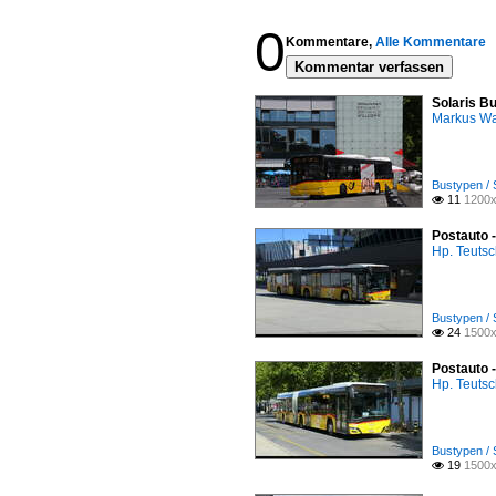
0
Kommentare,
Alle Kommentare
Kommentar verfassen
Solaris Bu
Markus W
Bustypen / 
11
1200x

Postauto 
Hp. Teuts
Bustypen / 
24
1500x

Postauto 
Hp. Teuts
Bustypen / 
19
1500x
