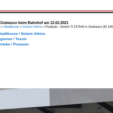
n Giubiasco beim Bahnhof am 12.02.2021
n
»
Stadtbusse
»
Solaris Urbino
»
Postauto - Solaris TI 237646 in Giubiasco
(ID 19
tadtbusse / Solaris Urbino
gionen / Tessin
triebe / Postauto