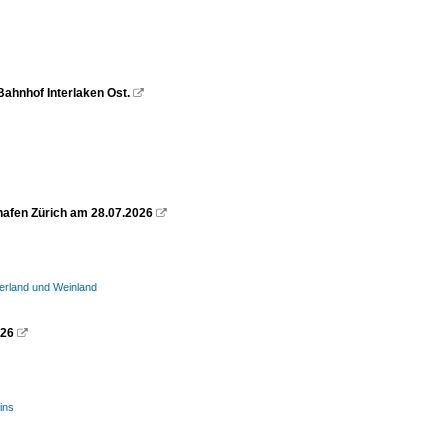
 Bahnhof Interlaken Ost.

ghafen Zürich am 28.07.2026

erland und Weinland
026

ins