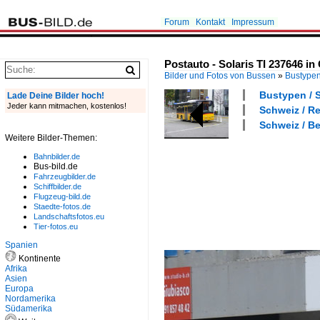
Forum
Kontakt
Impressum
Postauto - Solaris TI 237646 i
Bilder und Fotos von Bussen
»
Bustype
Bustypen / S
Lade Deine Bilder hoch!
Jeder kann mitmachen, kostenlos!
Schweiz / Re
Schweiz / Be
Weitere Bilder-Themen:
Bahnbilder.de
Bus-bild.de
Fahrzeugbilder.de
Schiffbilder.de
Flugzeug-bild.de
Staedte-fotos.de
Landschaftsfotos.eu
Tier-fotos.eu
Spanien
Kontinente
Afrika
Asien
Europa
Nordamerika
Südamerika