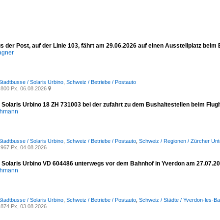
s der Post, auf der Linie 103, fährt am 29.06.2026 auf einen Ausstellplatz beim
agner
Stadtbusse / Solaris Urbino
,
Schweiz / Betriebe / Postauto
800 Px, 06.08.2026

- Solaris Urbino 18 ZH 731003 bei der zufahrt zu dem Bushaltestellen beim Flu
chmann
Stadtbusse / Solaris Urbino
,
Schweiz / Betriebe / Postauto
,
Schweiz / Regionen / Zürcher Unt
967 Px, 04.08.2026
- Solaris Urbino VD 604486 unterwegs vor dem Bahnhof in Yverdon am 27.07.2
chmann
Stadtbusse / Solaris Urbino
,
Schweiz / Betriebe / Postauto
,
Schweiz / Städte / Yverdon-les-Ba
874 Px, 03.08.2026