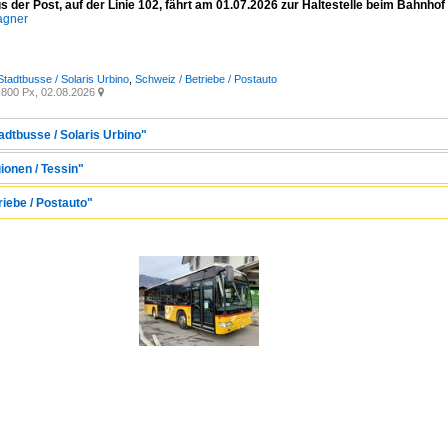
s der Post, auf der Linie 102, fährt am 01.07.2026 zur Haltestelle beim Bahnhof 
agner
Stadtbusse / Solaris Urbino
,
Schweiz / Betriebe / Postauto
800 Px, 02.08.2026

adtbusse / Solaris Urbino"
ionen / Tessin"
riebe / Postauto"