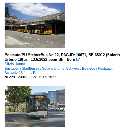
Postauto/PU SteinerBus Nr. 12, PAG-ID: 10071, BE 68012 (Solaris
Urbino 18) am 13.6.2022 beim Bhf. Bern

Silvio Jenny
Bustypen / Stadtbusse / Solaris Urbino
,
Schweiz / Betriebe / Postauto
,
Schweiz / Städte / Bern
229 1200x900 Px, 15.09.2022
