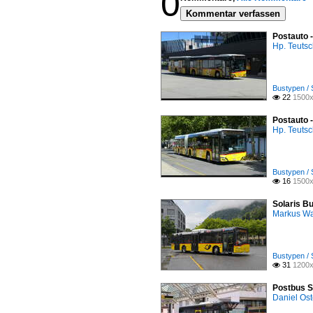
0
Kommentar verfassen
Postauto 
Hp. Teuts
Bustypen / 
22
1500x

Postauto 
Hp. Teuts
Bustypen / 
16
1500x

Solaris Bu
Markus W
Bustypen / 
31
1200x

Postbus S
Daniel Ost