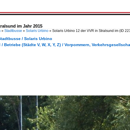
tralsund im Jahr 2015
n
»
Stadtbusse
»
Solaris Urbino
»
Solaris Urbino 12 der VVR in Stralsund im
(ID 22
tadtbusse / Solaris Urbino
/ Betriebe (Städte V, W, X, Y, Z) / Vorpommern, Verkehrsgesells