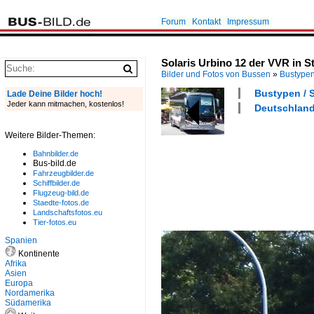
Forum
Kontakt
Impressum
Solaris Urbino 12 der VVR in S
Bilder und Fotos von Bussen
»
Bustype
Bustypen / S
Lade Deine Bilder hoch!
Jeder kann mitmachen, kostenlos!
Deutschland 
Weitere Bilder-Themen:
Bahnbilder.de
Bus-bild.de
Fahrzeugbilder.de
Schiffbilder.de
Flugzeug-bild.de
Staedte-fotos.de
Landschaftsfotos.eu
Tier-fotos.eu
Spanien
Kontinente
Afrika
Asien
Europa
Nordamerika
Südamerika