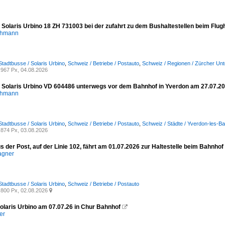
- Solaris Urbino 18 ZH 731003 bei der zufahrt zu dem Bushaltestellen beim Flu
chmann
Stadtbusse / Solaris Urbino
,
Schweiz / Betriebe / Postauto
,
Schweiz / Regionen / Zürcher Unt
967 Px, 04.08.2026
- Solaris Urbino VD 604486 unterwegs vor dem Bahnhof in Yverdon am 27.07.2
chmann
Stadtbusse / Solaris Urbino
,
Schweiz / Betriebe / Postauto
,
Schweiz / Städte / Yverdon-les-Ba
874 Px, 03.08.2026
s der Post, auf der Linie 102, fährt am 01.07.2026 zur Haltestelle beim Bahnhof 
agner
Stadtbusse / Solaris Urbino
,
Schweiz / Betriebe / Postauto
800 Px, 02.08.2026

olaris Urbino am 07.07.26 in Chur Bahnhof

er