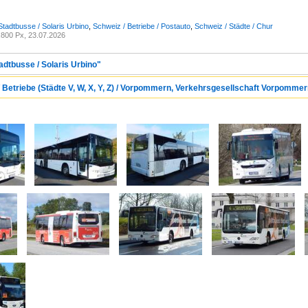
Stadtbusse / Solaris Urbino
,
Schweiz / Betriebe / Postauto
,
Schweiz / Städte / Chur
800 Px, 23.07.2026
adtbusse / Solaris Urbino"
/ Betriebe (Städte V, W, X, Y, Z) / Vorpommern, Verkehrsgesellschaft Vorpomm