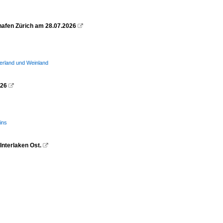
ghafen Zürich am 28.07.2026

erland und Weinland
026

ins
Interlaken Ost.
