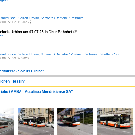
agner
Stadtbusse / Solaris Urbino
,
Schweiz / Betriebe / Postauto
800 Px, 02.08.2026

olaris Urbino am 07.07.26 in Chur Bahnhof

er
Stadtbusse / Solaris Urbino
,
Schweiz / Betriebe / Postauto
,
Schweiz / Städte / Chur
800 Px, 23.07.2026
adtbusse / Solaris Urbino"
ionen / Tessin"
triebe / AMSA - Autolinea Mendrisiense SA"