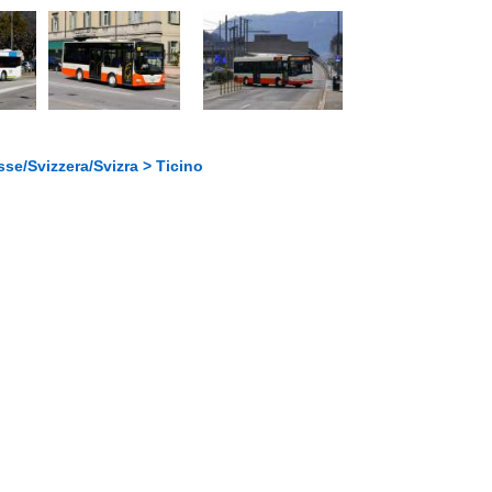
se/Svizzera/Svizra > Ticino