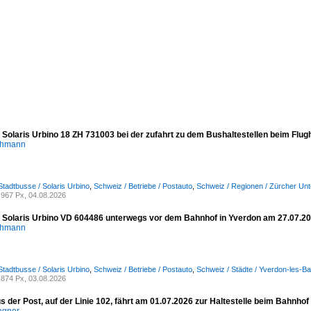
- Solaris Urbino 18 ZH 731003 bei der zufahrt zu dem Bushaltestellen beim Flu
chmann
Stadtbusse / Solaris Urbino
,
Schweiz / Betriebe / Postauto
,
Schweiz / Regionen / Zürcher Unt
967 Px, 04.08.2026
- Solaris Urbino VD 604486 unterwegs vor dem Bahnhof in Yverdon am 27.07.2
chmann
Stadtbusse / Solaris Urbino
,
Schweiz / Betriebe / Postauto
,
Schweiz / Städte / Yverdon-les-Ba
874 Px, 03.08.2026
s der Post, auf der Linie 102, fährt am 01.07.2026 zur Haltestelle beim Bahnhof 