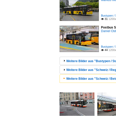
Markus W
Bustypen / 
31
1200x

Postbus S
Daniel Ost
Bustypen / 
44
1200x

Weitere Bilder aus "Bustypen / St
Weitere Bilder aus "Schweiz / Reg
Weitere Bilder aus "Schweiz / Be