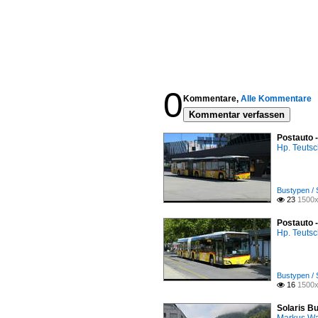
0
Kommentare,
Alle Kommentare
Kommentar verfassen
Postauto 
Hp. Teuts
Bustypen / 
23
1500x

Postauto 
Hp. Teuts
Bustypen / 
16
1500x

Solaris Bu