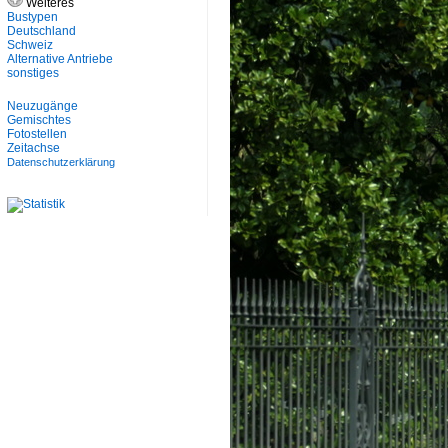
Weiteres
Bustypen
Deutschland
Schweiz
Alternative Antriebe
sonstiges
Neuzugänge
Gemischtes
Fotostellen
Zeitachse
Datenschutzerklärung