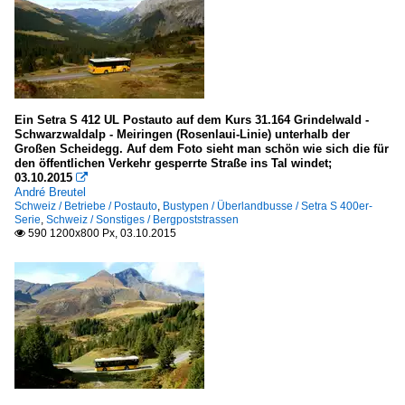
Ein Setra S 412 UL Postauto auf dem Kurs 31.164 Grindelwald -
Schwarzwaldalp - Meiringen (Rosenlaui-Linie) unterhalb der
Großen Scheidegg. Auf dem Foto sieht man schön wie sich die für
den öffentlichen Verkehr gesperrte Straße ins Tal windet;
03.10.2015

André Breutel
Schweiz / Betriebe / Postauto
,
Bustypen / Überlandbusse / Setra S 400er-
Serie
,
Schweiz / Sonstiges / Bergpoststrassen
590 1200x800 Px, 03.10.2015
