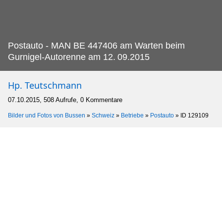
Postauto - MAN BE 447406 am Warten beim
Gurnigel-Autorenne am 12.
09.2015
Hp. Teutschmann
07.10.2015, 508 Aufrufe, 0 Kommentare
Bilder und Fotos von Bussen
»
Schweiz
»
Betriebe
»
Postauto
»
ID 129109