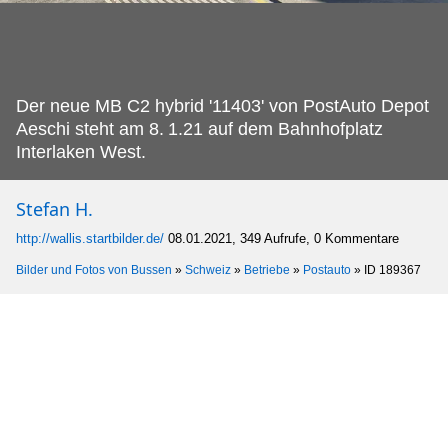
Der neue MB C2 hybrid '11403' von PostAuto Depot
Aeschi steht am 8.
1.21 auf dem Bahnhofplatz
Interlaken West.
Stefan H.
http://wallis.startbilder.de/
08.01.2021, 349 Aufrufe, 0 Kommentare
Bilder und Fotos von Bussen
»
Schweiz
»
Betriebe
»
Postauto
»
ID 189367