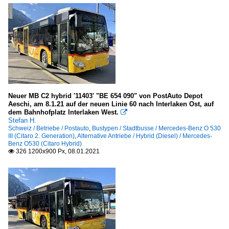
Neuer MB C2 hybrid '11403' "BE 654 090" von PostAuto Depot
Aeschi, am 8.1.21 auf der neuen Linie 60 nach Interlaken Ost, auf
dem Bahnhofplatz Interlaken West.

Stefan H.
Schweiz / Betriebe / Postauto
,
Bustypen / Stadtbusse / Mercedes-Benz O 530
III (Citaro 2. Generation)
,
Alternative Antriebe / Hybrid (Diesel) / Mercedes-
Benz O530 (Citaro Hybrid)
326 1200x900 Px, 08.01.2021
