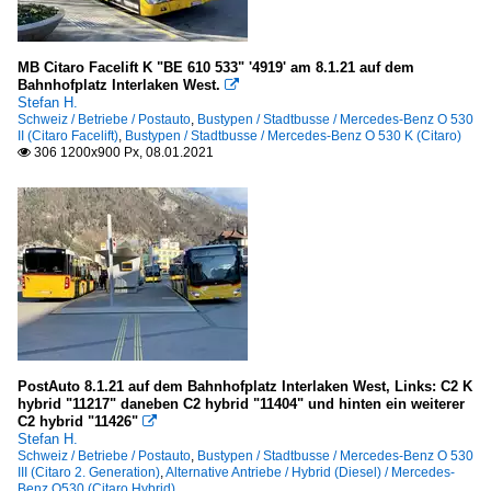
MB Citaro Facelift K "BE 610 533" '4919' am 8.1.21 auf dem
Bahnhofplatz Interlaken West.

Stefan H.
Schweiz / Betriebe / Postauto
,
Bustypen / Stadtbusse / Mercedes-Benz O 530
II (Citaro Facelift)
,
Bustypen / Stadtbusse / Mercedes-Benz O 530 K (Citaro)
306 1200x900 Px, 08.01.2021

PostAuto 8.1.21 auf dem Bahnhofplatz Interlaken West, Links: C2 K
hybrid "11217" daneben C2 hybrid "11404" und hinten ein weiterer
C2 hybrid "11426"

Stefan H.
Schweiz / Betriebe / Postauto
,
Bustypen / Stadtbusse / Mercedes-Benz O 530
III (Citaro 2. Generation)
,
Alternative Antriebe / Hybrid (Diesel) / Mercedes-
Benz O530 (Citaro Hybrid)