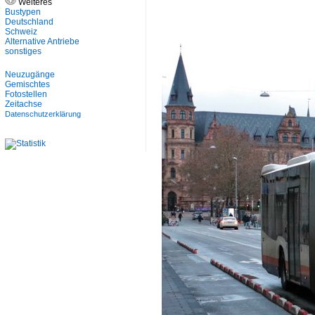
Weiteres
Bustypen
Deutschland
Schweiz
Alternative Antriebe
sonstiges
Neuzugänge
Gemischtes
Fotostellen
Zeitachse
Datenschutzerklärung