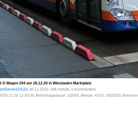
 G Wagen 294 am 28.12.20 in Wiesbaden Marktplatz
ser/Daniel103101
30.12.2020, 286 Aufrufe, 0 Kommentare
2020:12:28 12:30:04, Belichtungsdauer: 1/2000, Blende: 45/10, ISO3200, Brennwei