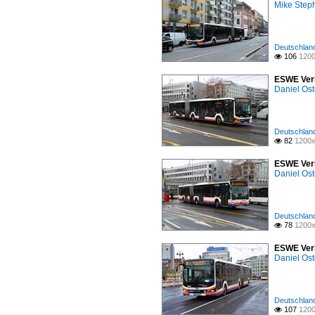
Mike Step
Deutschland
106
1200

ESWE Verk
Daniel Ost
Deutschland
82
1200x

ESWE Verk
Daniel Ost
Deutschland
78
1200x

ESWE Verk
Daniel Ost
Deutschland
107
1200
