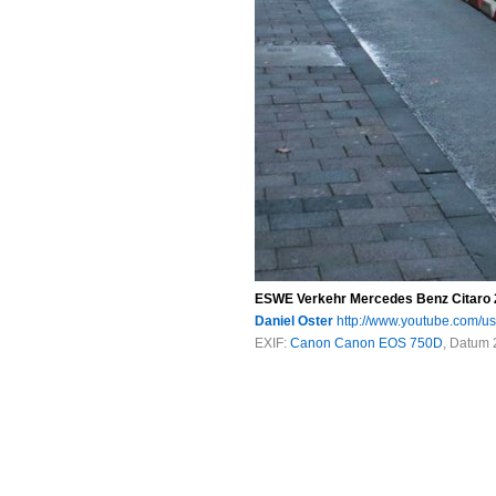
ESWE Verkehr Mercedes Benz Citaro 2
Daniel Oster
http://www.youtube.com/u
EXIF:
Canon Canon EOS 750D
, Datum 