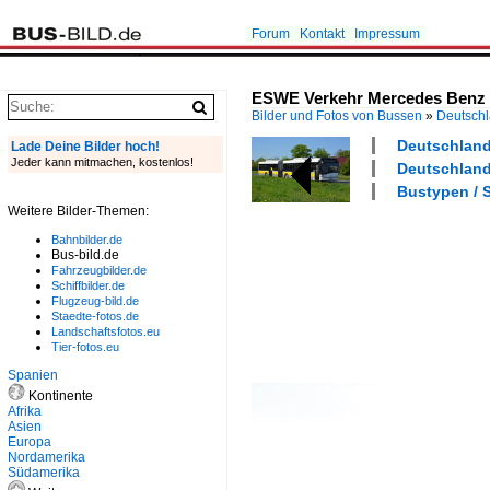
Forum
Kontakt
Impressum
ESWE Verkehr Mercedes Benz C
Bilder und Fotos von Bussen
»
Deutsch
Deutschland 
Lade Deine Bilder hoch!
Jeder kann mitmachen, kostenlos!
Deutschland 
Bustypen / S
Weitere Bilder-Themen:
Bahnbilder.de
Bus-bild.de
Fahrzeugbilder.de
Schiffbilder.de
Flugzeug-bild.de
Staedte-fotos.de
Landschaftsfotos.eu
Tier-fotos.eu
Spanien
Kontinente
Afrika
Asien
Europa
Nordamerika
Südamerika