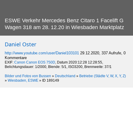
ESWE Verkehr Mercedes Benz Citaro 1 Facelift G
Wagen 318 am 28.
12.20 in Wiesbaden Marktplatz
Daniel Oster
http://www.youtube.com/user/Daniel103101
29.12.2020, 337 Aufrufe, 0
Kommentare
EXIF:
Canon Canon EOS 750D
, Datum 2020:12:28 12:28:55,
Belichtungsdauer: 1/2000, Blende: 5/1, ISO3200, Brennweite: 37/1
Bilder und Fotos von Bussen
»
Deutschland
»
Betriebe (Städte V, W, X, Y, Z)
»
Wiesbaden, ESWE
»
ID 189149