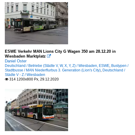
ESWE Verkehr MAN Lions City G Wagen 350 am 28.12.20 in
Wiesbaden Marktplatz

Daniel Oster
Deutschland / Betriebe (Städte V, W, X, Y, Z) / Wiesbaden, ESWE
,
Bustypen /
Stadtbusse / MAN Niederflurbus 3. Generation (Lion's City)
,
Deutschland /
Städte V - Z / Wiesbaden
314 1200x800 Px, 29.12.2020
