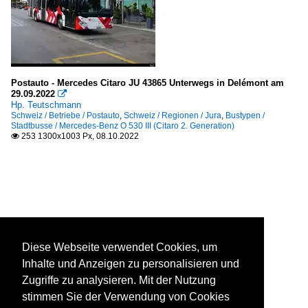
Postauto - Mercedes Citaro JU 43865 Unterwegs in Delémont am
29.09.2022

Hp. Teutschmann
Schweiz / Betriebe / Postauto
,
Schweiz / Regionen / Jura
,
Bustypen /
Stadtbusse / Mercedes-Benz O 530 III (Citaro 2. Generation)
253 1300x1003 Px, 08.10.2022

Diese Webseite verwendet Cookies, um
Inhalte und Anzeigen zu personalisieren und
Zugriffe zu analysieren. Mit der Nutzung
stimmen Sie der Verwendung von Cookies