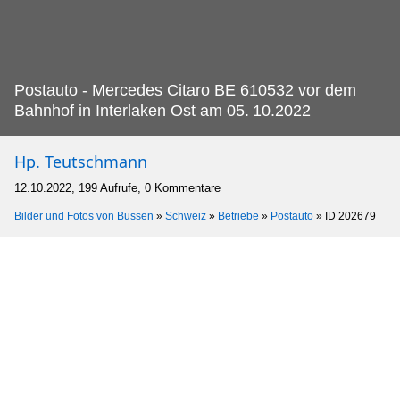
Postauto - Mercedes Citaro BE 610532 vor dem
Bahnhof in Interlaken Ost am 05.
10.2022
Hp. Teutschmann
12.10.2022, 199 Aufrufe, 0 Kommentare
Bilder und Fotos von Bussen
»
Schweiz
»
Betriebe
»
Postauto
»
ID 202679