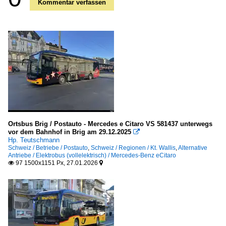
Kommentar verfassen
Ortsbus Brig / Postauto - Mercedes e Citaro VS 581437 unterwegs
vor dem Bahnhof in Brig am 29.12.2025

Hp. Teutschmann
Schweiz / Betriebe / Postauto
,
Schweiz / Regionen / Kt. Wallis
,
Alternative
Antriebe / Elektrobus (vollelektrisch) / Mercedes-Benz eCitaro
97 1500x1151 Px, 27.01.2026

