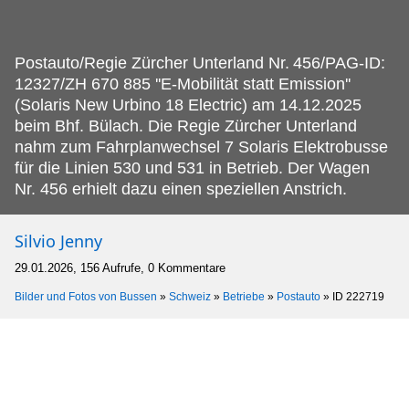
Postauto/Regie Zürcher Unterland Nr.
456/PAG-ID:
12327/ZH 670 885 ''E-Mobilität statt Emission''
(Solaris New Urbino 18 Electric) am 14.12.2025
beim Bhf. Bülach. Die Regie Zürcher Unterland
nahm zum Fahrplanwechsel 7 Solaris Elektrobusse
für die Linien 530 und 531 in Betrieb. Der Wagen
Nr. 456 erhielt dazu einen speziellen Anstrich.
Silvio Jenny
29.01.2026, 156 Aufrufe, 0 Kommentare
Bilder und Fotos von Bussen
»
Schweiz
»
Betriebe
»
Postauto
»
ID 222719