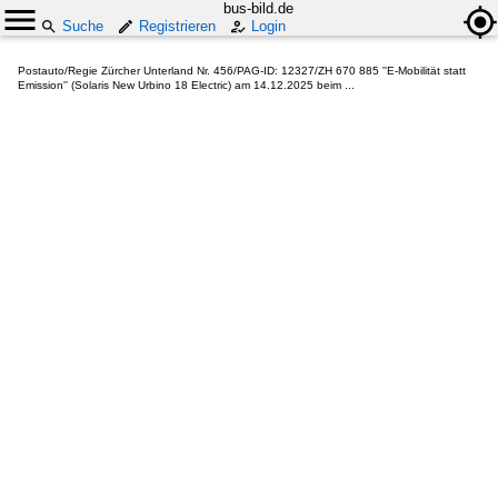
bus-bild.de
Suche
Registrieren
Login
Postauto/Regie Zürcher Unterland Nr. 456/PAG-ID: 12327/ZH 670 885 ''E-Mobilität statt
Emission'' (Solaris New Urbino 18 Electric) am 14.12.2025 beim ...