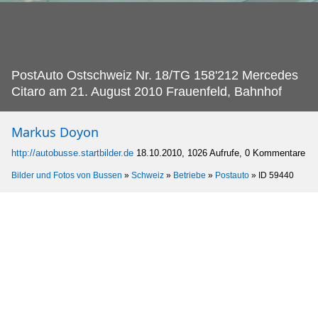
PostAuto Ostschweiz Nr.
18/TG 158'212 Mercedes
Citaro am 21. August 2010 Frauenfeld, Bahnhof
Markus Doyon
http://autobusse.startbilder.de
18.10.2010, 1026 Aufrufe, 0 Kommentare
Bilder und Fotos von Bussen
»
Schweiz
»
Betriebe
»
Postauto
»
ID 59440