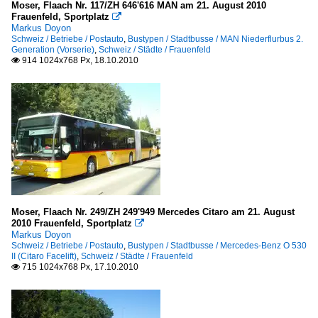
Moser, Flaach Nr. 117/ZH 646'616 MAN am 21. August 2010
Frauenfeld, Sportplatz

Markus Doyon
Schweiz / Betriebe / Postauto
,
Bustypen / Stadtbusse / MAN Niederflurbus 2.
Generation (Vorserie)
,
Schweiz / Städte / Frauenfeld
914 1024x768 Px, 18.10.2010

Moser, Flaach Nr. 249/ZH 249'949 Mercedes Citaro am 21. August
2010 Frauenfeld, Sportplatz

Markus Doyon
Schweiz / Betriebe / Postauto
,
Bustypen / Stadtbusse / Mercedes-Benz O 530
II (Citaro Facelift)
,
Schweiz / Städte / Frauenfeld
715 1024x768 Px, 17.10.2010
