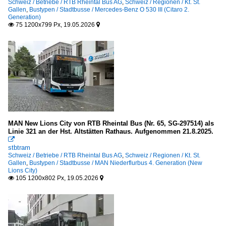
Schweiz / Betriebe / RTB Rheintal Bus AG
,
Schweiz / Regionen / Kt. St.
Gallen
,
Bustypen / Stadtbusse / Mercedes-Benz O 530 III (Citaro 2.
Generation)
75 1200x799 Px, 19.05.2026


MAN New Lions City von RTB Rheintal Bus (Nr. 65, SG-297514) als
Linie 321 an der Hst. Altstätten Rathaus. Aufgenommen 21.8.2025.

stbtram
Schweiz / Betriebe / RTB Rheintal Bus AG
,
Schweiz / Regionen / Kt. St.
Gallen
,
Bustypen / Stadtbusse / MAN Niederflurbus 4. Generation (New
Lions City)
105 1200x802 Px, 19.05.2026

