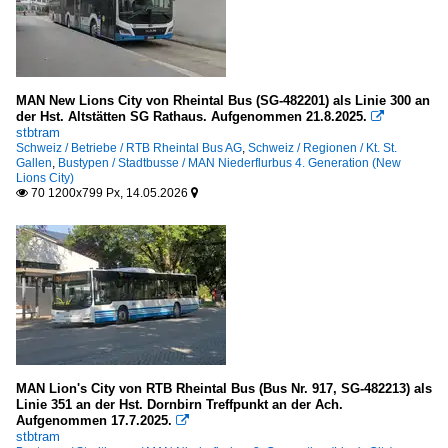
MAN New Lions City von Rheintal Bus (SG-482201) als Linie 300 an
der Hst. Altstätten SG Rathaus. Aufgenommen 21.8.2025.

stbtram
Schweiz / Betriebe / RTB Rheintal Bus AG
,
Schweiz / Regionen / Kt. St.
Gallen
,
Bustypen / Stadtbusse / MAN Niederflurbus 4. Generation (New
Lions City)
70 1200x799 Px, 14.05.2026


MAN Lion's City von RTB Rheintal Bus (Bus Nr. 917, SG-482213) als
Linie 351 an der Hst. Dornbirn Treffpunkt an der Ach.
Aufgenommen 17.7.2025.

stbtram