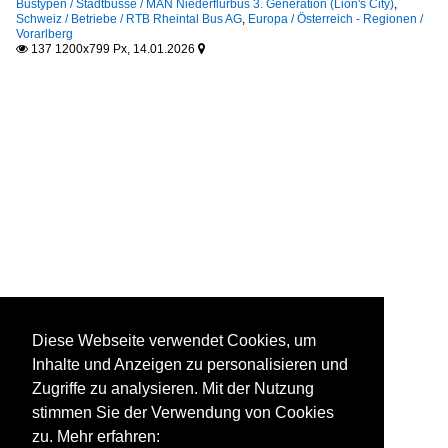
Bustypen / Stadtbusse / MAN Niederflurbus 3. Generation (Lion's City)
,
Schweiz / Betriebe / RTB Rheintal Bus AG
,
Europa / Österreich - Regionen /
Vorarlberg
137 1200x799 Px, 14.01.2026


Diese Webseite verwendet Cookies, um
Inhalte und Anzeigen zu personalisieren und
Zugriffe zu analysieren. Mit der Nutzung
stimmen Sie der Verwendung von Cookies
zu. Mehr erfahren: