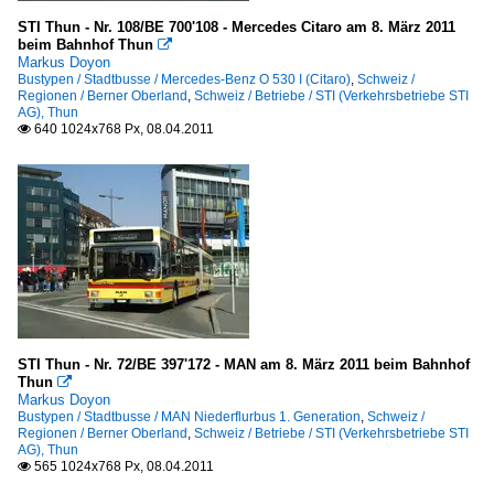
STI Thun - Nr. 108/BE 700'108 - Mercedes Citaro am 8. März 2011
beim Bahnhof Thun

Markus Doyon
Bustypen / Stadtbusse / Mercedes-Benz O 530 I (Citaro)
,
Schweiz /
Regionen / Berner Oberland
,
Schweiz / Betriebe / STI (Verkehrsbetriebe STI
AG), Thun
640 1024x768 Px, 08.04.2011

STI Thun - Nr. 72/BE 397'172 - MAN am 8. März 2011 beim Bahnhof
Thun

Markus Doyon
Bustypen / Stadtbusse / MAN Niederflurbus 1. Generation
,
Schweiz /
Regionen / Berner Oberland
,
Schweiz / Betriebe / STI (Verkehrsbetriebe STI
AG), Thun
565 1024x768 Px, 08.04.2011
