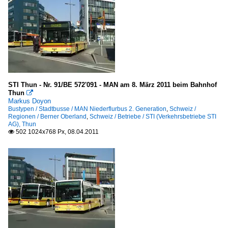
STI Thun - Nr. 91/BE 572'091 - MAN am 8. März 2011 beim Bahnhof
Thun

Markus Doyon
Bustypen / Stadtbusse / MAN Niederflurbus 2. Generation
,
Schweiz /
Regionen / Berner Oberland
,
Schweiz / Betriebe / STI (Verkehrsbetriebe STI
AG), Thun
502 1024x768 Px, 08.04.2011
