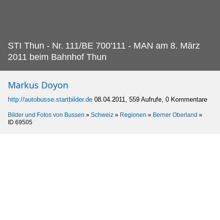
STI Thun - Nr.
111/BE 700'111 - MAN am 8. März
2011 beim Bahnhof Thun
Markus Doyon
http://autobusse.startbilder.de
08.04.2011, 559 Aufrufe, 0 Kommentare
Bilder und Fotos von Bussen
»
Schweiz
»
Regionen
»
Berner Oberland
»
ID 69505