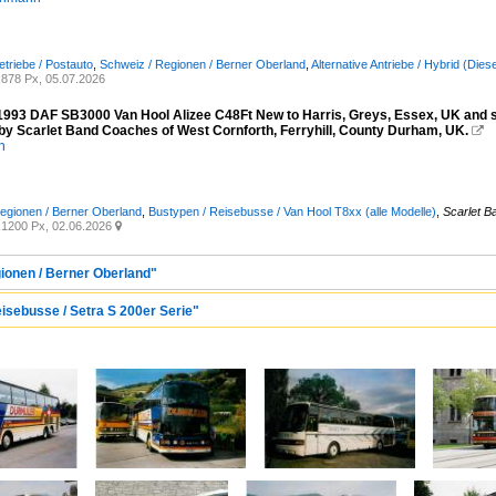
etriebe / Postauto
,
Schweiz / Regionen / Berner Oberland
,
Alternative Antriebe / Hybrid (Die
878 Px, 05.07.2026
993 DAF SB3000 Van Hool Alizee C48Ft New to Harris, Greys, Essex, UK and se
by Scarlet Band Coaches of West Cornforth, Ferryhill, County Durham, UK.

n
egionen / Berner Oberland
,
Bustypen / Reisebusse / Van Hool T8xx (alle Modelle)
,
Scarlet B
1200 Px, 02.06.2026

gionen / Berner Oberland"
eisebusse / Setra S 200er Serie"