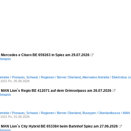
- Mercedes e Citaro BE 659263 in Spiez am 29.07.2026

chmann
etriebe / Postauto
,
Schweiz / Regionen / Berner Oberland
,
Alternative Antriebe / Elektrobus (
1021 Px, 05.08.2026
- MAN Lion`s Regio BE 412071 auf dem Grimselpass am 26.07.2026

chmann
etriebe / Postauto
,
Schweiz / Regionen / Berner Oberland
,
Bustypen / Überlandbusse / MAN 
1021 Px, 01.08.2026
- MAN Lion`s City Hybrid BE 653384 beim Bahnhof Spiez am 27.06.2026

chmann