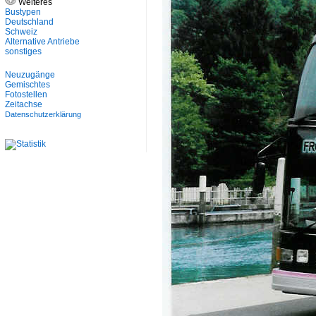
Weiteres
Bustypen
Deutschland
Schweiz
Alternative Antriebe
sonstiges
Neuzugänge
Gemischtes
Fotostellen
Zeitachse
Datenschutzerklärung