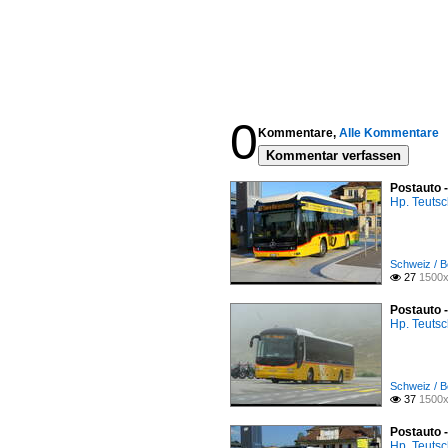
0
Kommentare,
Alle Kommentare
Kommentar verfassen
Postauto 
Hp. Teuts
Schweiz / B
27
1500x

Postauto 
Hp. Teuts
Schweiz / B
37
1500x

Postauto 
Hp. Teuts