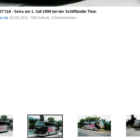
27'118 - Setra am 1. Juli 1998 bei der Schiffländte Thun
der.de
30.06.2011, 760 Aufrufe, 0 Kommentare