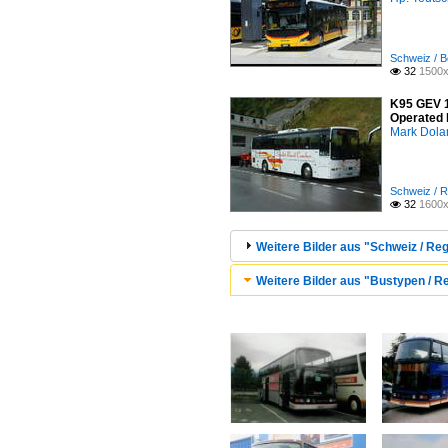
Schweiz / B
32
1500x

K95 GEV 1
Operated 
Mark Dola
Schweiz / R
32
1600x

Weitere Bilder aus "Schweiz / Re
Weitere Bilder aus "Bustypen / R