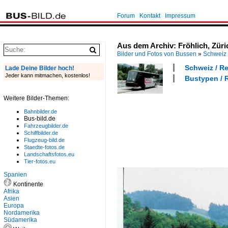
Forum
Kontakt
Impressum
Aus dem Archiv: Fröhlich, Züric
Bilder und Fotos von Bussen
»
Schweiz
Schweiz / R
Lade Deine Bilder hoch!
Jeder kann mitmachen, kostenlos!
Bustypen / R
Weitere Bilder-Themen:
Bahnbilder.de
Bus-bild.de
Fahrzeugbilder.de
Schiffbilder.de
Flugzeug-bild.de
Staedte-fotos.de
Landschaftsfotos.eu
Tier-fotos.eu
Spanien
Kontinente
Afrika
Asien
Europa
Nordamerika
Südamerika