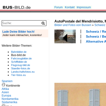
Forum
Kontakt
Impressum
AutoPostale del Mendrisiotto, 
Bilder und Fotos von Bussen
»
Schweiz
Schweiz / Re
Lade Deine Bilder hoch!
Jeder kann mitmachen, kostenlos!
Schweiz / Be
Alternative 
Weitere Bilder-Themen:
Bahnbilder.de
Bus-bild.de
Fahrzeugbilder.de
Schiffbilder.de
Flugzeug-bild.de
Staedte-fotos.de
Landschaftsfotos.eu
Tier-fotos.eu
Spanien
Kontinente
Afrika
Asien
Europa
Nordamerika
Südamerika