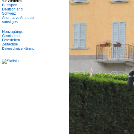
Weiteres
Bustypen
Deutschland
Schweiz
Alternative Antriebe
sonstiges
Neuzugänge
Gemischtes
Fotostellen
Zeitachse
Datenschutzerklärung