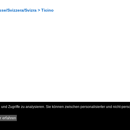
se/Svizzera/Svizra > Ticino
und Zugriffe zu analysieren. Sie können zwischen personalisierter und nicht-pers
 erfahren