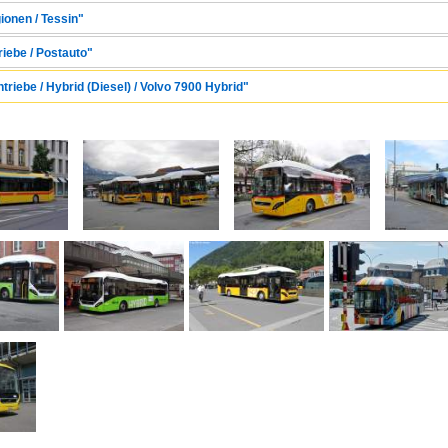
ionen / Tessin"
riebe / Postauto"
triebe / Hybrid (Diesel) / Volvo 7900 Hybrid"