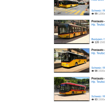
Schweiz / R
99
1200x

Postauto -
Hp. Teuts
Bustypen / 
120
1500

Postauto 
Hp. Teuts
Schweiz / R
98
1500x

Postauto 
Hp. Teuts
Schweiz / R
93
1500x
