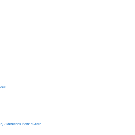
erie
isch) / Mercedes-Benz eCitaro