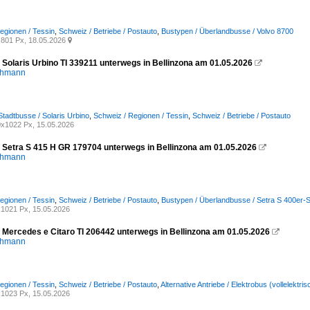
egionen / Tessin
,
Schweiz / Betriebe / Postauto
,
Bustypen / Überlandbusse / Volvo 8700
801 Px, 18.05.2026

 Solaris Urbino TI 339211 unterwegs in Bellinzona am 01.05.2026

chmann
Stadtbusse / Solaris Urbino
,
Schweiz / Regionen / Tessin
,
Schweiz / Betriebe / Postauto
x1022 Px, 15.05.2026
- Setra S 415 H GR 179704 unterwegs in Bellinzona am 01.05.2026

chmann
egionen / Tessin
,
Schweiz / Betriebe / Postauto
,
Bustypen / Überlandbusse / Setra S 400er-S
1021 Px, 15.05.2026
- Mercedes e Citaro TI 206442 unterwegs in Bellinzona am 01.05.2026

chmann
egionen / Tessin
,
Schweiz / Betriebe / Postauto
,
Alternative Antriebe / Elektrobus (vollelektr
1023 Px, 15.05.2026