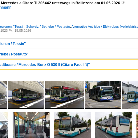
- Mercedes e Citaro TI 206442 unterwegs in Bellinzona am 01.05.2026

chmann
egionen / Tessin
,
Schweiz / Betriebe / Postauto
,
Alternative Antriebe / Elektrobus (vollelektr
1023 Px, 15.05.2026
ionen / Tessin"
riebe / Postauto"
adtbusse / Mercedes-Benz O 530 II (Citaro Facelift)"