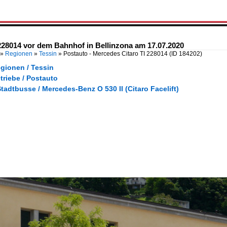
228014 vor dem Bahnhof in Bellinzona am 17.07.2020
»
Regionen
»
Tessin
»
Postauto - Mercedes Citaro TI 228014
(ID 184202)
gionen / Tessin
triebe / Postauto
tadtbusse / Mercedes-Benz O 530 II (Citaro Facelift)