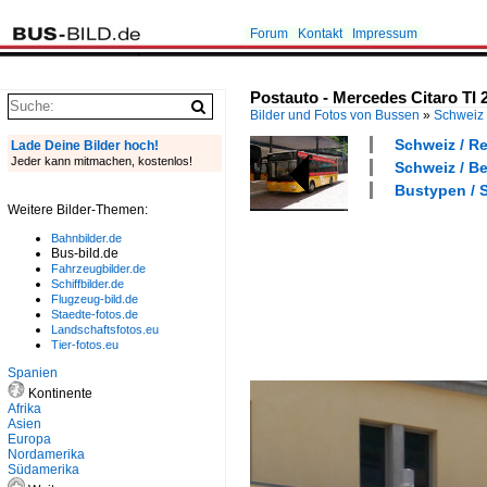
Forum
Kontakt
Impressum
Postauto - Mercedes Citaro TI 
Bilder und Fotos von Bussen
»
Schweiz
Schweiz / Re
Lade Deine Bilder hoch!
Jeder kann mitmachen, kostenlos!
Schweiz / Be
Bustypen / S
Weitere Bilder-Themen:
Bahnbilder.de
Bus-bild.de
Fahrzeugbilder.de
Schiffbilder.de
Flugzeug-bild.de
Staedte-fotos.de
Landschaftsfotos.eu
Tier-fotos.eu
Spanien
Kontinente
Afrika
Asien
Europa
Nordamerika
Südamerika