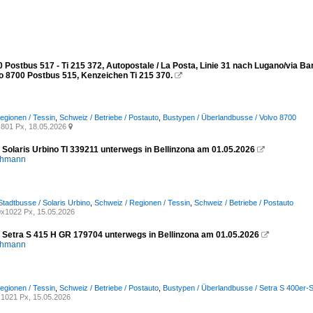
 Postbus 517 - Ti 215 372, Autopostale / La Posta, Linie 31 nach Lugano/via Ba
vo 8700 Postbus 515, Kenzeichen Ti 215 370.

egionen / Tessin
,
Schweiz / Betriebe / Postauto
,
Bustypen / Überlandbusse / Volvo 8700
801 Px, 18.05.2026

 Solaris Urbino TI 339211 unterwegs in Bellinzona am 01.05.2026

chmann
Stadtbusse / Solaris Urbino
,
Schweiz / Regionen / Tessin
,
Schweiz / Betriebe / Postauto
x1022 Px, 15.05.2026
- Setra S 415 H GR 179704 unterwegs in Bellinzona am 01.05.2026

chmann
egionen / Tessin
,
Schweiz / Betriebe / Postauto
,
Bustypen / Überlandbusse / Setra S 400er-S
1021 Px, 15.05.2026