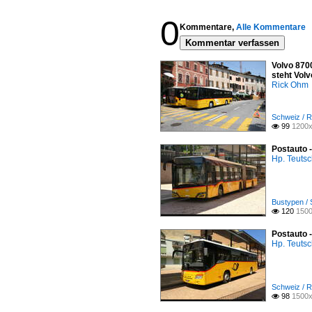
0
Kommentare,
Alle Kommentare
Kommentar verfassen
Volvo 8700
steht Vol
Rick Ohm
Schweiz / R
99
1200x

Postauto -
Hp. Teuts
Bustypen / 
120
1500

Postauto 
Hp. Teuts
Schweiz / R
98
1500x
