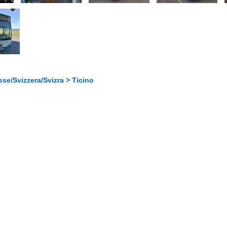
se/Svizzera/Svizra > Ticino