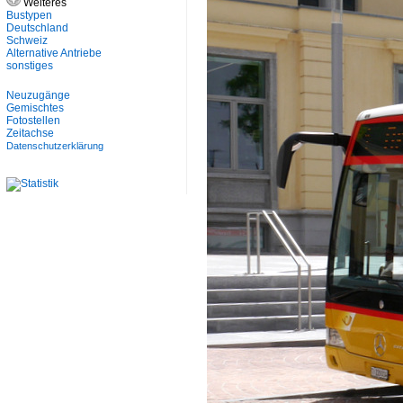
Weiteres
Bustypen
Deutschland
Schweiz
Alternative Antriebe
sonstiges
Neuzugänge
Gemischtes
Fotostellen
Zeitachse
Datenschutzerklärung