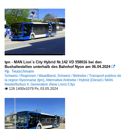
tpn - MAN Lion`s City Hybrid Nr.142 VD 558016 bei den
Bushaltestellen unterhalb des Bahnhof Nyon am 06.04.2024

Hp. Teutschmann
Schweiz / Regionen / Waadtland
,
Schweiz / Betriebe / Transport publice de
la region Nyonnaise (tpn)
,
Alternative Antriebe / Hybrid (Diesel) / MAN
Niederflurbus 4. Generation (New Lions City)
126 1400x1079 Px, 03.05.2024
