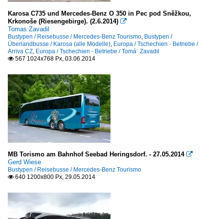
Karosa C735 und Mercedes-Benz O 350 in Pec pod Sněžkou,
Krkonoše (Riesengebirge). (2.6.2014)

Tomas Zavadil
Bustypen / Reisebusse / Mercedes-Benz Tourismo
,
Bustypen /
Überlandbusse / Karosa (alle Modelle)
,
Europa / Tschechien - Betriebe /
Arriva CZ
,
Europa / Tschechien - Betriebe / Tomá¨ Zavadil
567 1024x768 Px, 03.06.2014

MB Torismo am Bahnhof Seebad Heringsdorf. - 27.05.2014

Gerd Wiese
Bustypen / Reisebusse / Mercedes-Benz Tourismo
640 1200x800 Px, 29.05.2014
