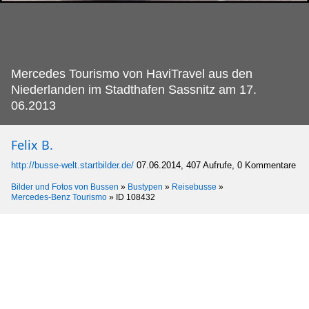
Mercedes Tourismo von HaviTravel aus den
Niederlanden im Stadthafen Sassnitz am 17.
06.2013
Felix B.
http://busse-welt.startbilder.de/
07.06.2014, 407 Aufrufe, 0 Kommentare
Bilder und Fotos von Bussen
»
Bustypen
»
Reisebusse
»
Mercedes-Benz Tourismo
»
ID 108432