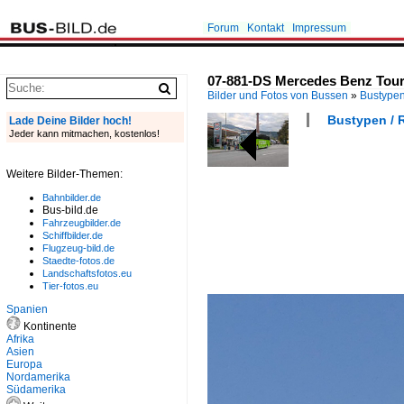
Forum
Kontakt
Impressum
07-881-DS Mercedes Benz Touri
Bilder und Fotos von Bussen
»
Bustype
Bustypen / 
Lade Deine Bilder hoch!
Jeder kann mitmachen, kostenlos!
Weitere Bilder-Themen:
Bahnbilder.de
Bus-bild.de
Fahrzeugbilder.de
Schiffbilder.de
Flugzeug-bild.de
Staedte-fotos.de
Landschaftsfotos.eu
Tier-fotos.eu
Spanien
Kontinente
Afrika
Asien
Europa
Nordamerika
Südamerika