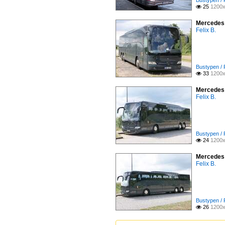
Bustypen /
25
1200x

Mercedes 
Felix B.
Bustypen /
33
1200x

Mercedes 
Felix B.
Bustypen /
24
1200x

Mercedes 
Felix B.
Bustypen /
26
1200x
