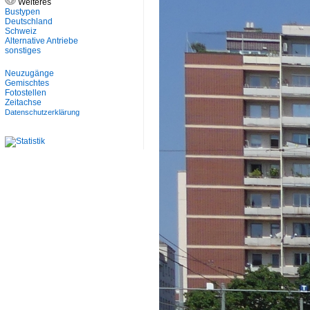
Weiteres
Bustypen
Deutschland
Schweiz
Alternative Antriebe
sonstiges
Neuzugänge
Gemischtes
Fotostellen
Zeitachse
Datenschutzerklärung