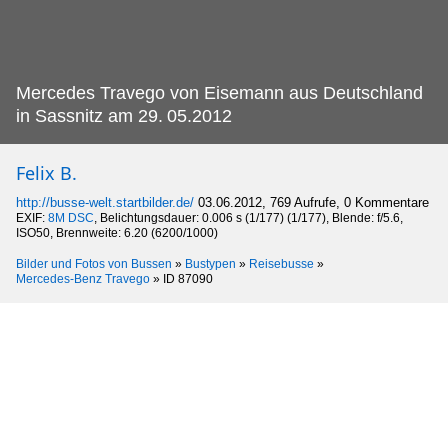
Mercedes Travego von Eisemann aus Deutschland
in Sassnitz am 29.
05.2012
Felix B.
http://busse-welt.startbilder.de/
03.06.2012, 769 Aufrufe, 0 Kommentare
EXIF:
8M DSC
, Belichtungsdauer: 0.006 s (1/177) (1/177), Blende: f/5.6,
ISO50, Brennweite: 6.20 (6200/1000)
Bilder und Fotos von Bussen
»
Bustypen
»
Reisebusse
»
Mercedes-Benz Travego
»
ID 87090