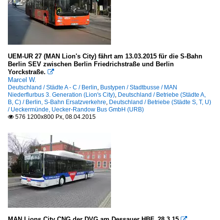
UEM-UR 27 (MAN Lion's City) fährt am 13.03.2015 für die S-Bahn
Berlin SEV zwischen Berlin Friedrichstraße und Berlin
Yorckstraße.

Marcel W.
Deutschland / Städte A - C / Berlin
,
Bustypen / Stadtbusse / MAN
Niederflurbus 3. Generation (Lion's City)
,
Deutschland / Betriebe (Städte A,
B, C) / Berlin, S-Bahn Ersatzverkehre
,
Deutschland / Betriebe (Städte S, T, U)
/ Ueckermünde, Uecker-Randow Bus GmbH (URB)
576 1200x800 Px, 08.04.2015

MAN Lions City CNG der DVG am Dessauer HBF, 28.3.15
