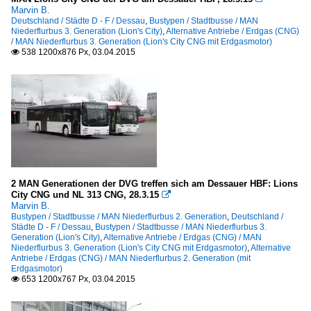
Marvin B.
Deutschland / Städte D - F / Dessau
,
Bustypen / Stadtbusse / MAN
Niederflurbus 3. Generation (Lion's City)
,
Alternative Antriebe / Erdgas (CNG)
/ MAN Niederflurbus 3. Generation (Lion's City CNG mit Erdgasmotor)
538 1200x876 Px, 03.04.2015

2 MAN Generationen der DVG treffen sich am Dessauer HBF: Lions
City CNG und NL 313 CNG, 28.3.15

Marvin B.
Bustypen / Stadtbusse / MAN Niederflurbus 2. Generation
,
Deutschland /
Städte D - F / Dessau
,
Bustypen / Stadtbusse / MAN Niederflurbus 3.
Generation (Lion's City)
,
Alternative Antriebe / Erdgas (CNG) / MAN
Niederflurbus 3. Generation (Lion's City CNG mit Erdgasmotor)
,
Alternative
Antriebe / Erdgas (CNG) / MAN Niederflurbus 2. Generation (mit
Erdgasmotor)
653 1200x767 Px, 03.04.2015
