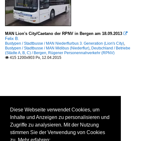
MAN Lion's City/Caetano der RPNV in Bergen am 18.09.2013

Felix B.
Bustypen / Stadtbusse / MAN Niederflurbus 3. Generation (Lion's City)
,
Bustypen / Stadtbusse / MAN Midibus (Niederflur)
,
Deutschland / Betriebe
(Städte A, B, C) / Bergen, Rügener Personennahverkehr (RPNV)
415 1200x903 Px, 12.04.2015

Diese Webseite verwendet Cookies, um
Inhalte und Anzeigen zu personalisieren und
Zugriffe zu analysieren. Mit der Nutzung
stimmen Sie der Verwendung von Cookies
zu. Mehr erfahren: