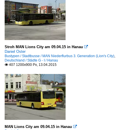
Stroh MAN Lions City am 09.04.15 in Hanau

Daniel Oster
Bustypen / Stadtbusse / MAN Niederflurbus 3. Generation (Lion's City)
,
Deutschland / Städte G - I / Hanau
407 1200x900 Px, 13.04.2015

MAN Lions City am 09.04.15 in Hanau
