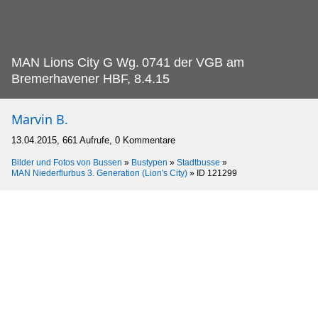
MAN Lions City G Wg.
0741 der VGB am
Bremerhavener HBF, 8.4.15
Marvin B.
13.04.2015, 661 Aufrufe, 0 Kommentare
Bilder und Fotos von Bussen
»
Bustypen
»
Stadtbusse
»
MAN Niederflurbus 3. Generation (Lion's City)
»
ID 121299