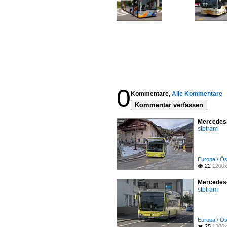
0
Kommentare,
Alle Kommentare
Kommentar verfassen
Mercedes-
stbtram
Europa / Ös
22
1200x

Mercedes-
stbtram
Europa / Ös
25
1200x
