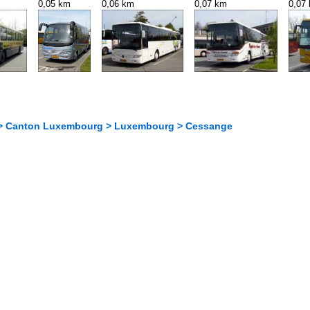
0,05 km
0,06 km
0,07 km
0,07
 > Canton Luxembourg > Luxembourg > Cessange