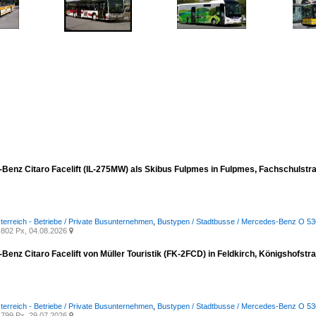
Benz Citaro Facelift (IL-275MW) als Skibus Fulpmes in Fulpmes, Fachschulst
terreich - Betriebe / Private Busunternehmen
,
Bustypen / Stadtbusse / Mercedes-Benz O 530 I
802 Px, 04.08.2026

Benz Citaro Facelift von Müller Touristik (FK-2FCD) in Feldkirch, Königshofst
terreich - Betriebe / Private Busunternehmen
,
Bustypen / Stadtbusse / Mercedes-Benz O 530 I
799 Px, 29.07.2026
