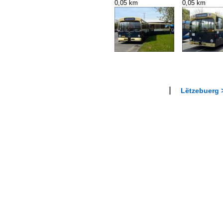
0,05 km
0,05 km
Lëtzebuerg