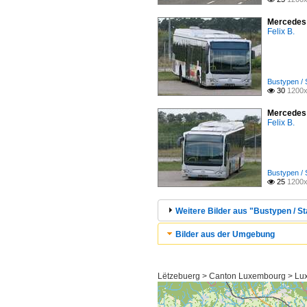
Mercedes 
Felix B.
Bustypen / 
30
1200x

Mercedes 
Felix B.
Bustypen / 
25
1200x

Weitere Bilder aus "Bustypen / St
Bilder aus der Umgebung
Lëtzebuerg > Canton Luxembourg > L