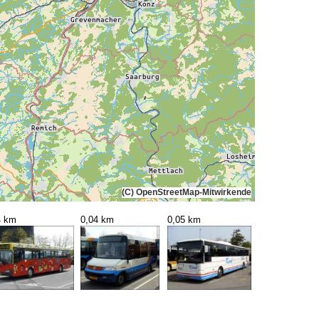
(C) OpenStreetMap-Mitwirkende
4 km
0,04 km
0,05 km