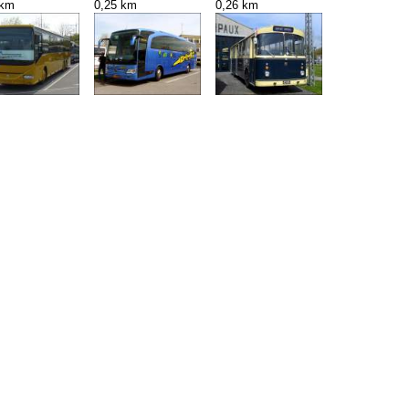
 km
0,25 km
0,26 km