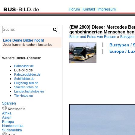
Forum
Kontakt
Impressum
(EW 2800) Dieser Mercedes Ben
gehbehinderten Menschen benu
Bilder und Fotos von Bussen
»
Bustype
Lade Deine Bilder hoch!
Bustypen / S
Jeder kann mitmachen, kostenlos!
Europa / Lu
Weitere Bilder-Themen:
Bahnbilder.de
Bus-bild.de
Fahrzeugbilder.de
Schiffbilder.de
Flugzeug-bild.de
Staedte-fotos.de
Landschaftsfotos.eu
Tier-fotos.eu
Spanien
Kontinente
Afrika
Asien
Europa
Nordamerika
Südamerika