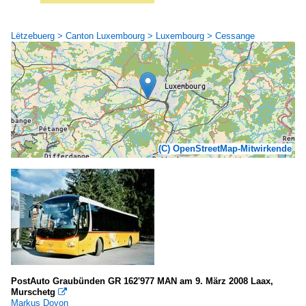
Lëtzebuerg > Canton Luxembourg > Luxembourg > Cessange
(C) OpenStreetMap-Mitwirkende
PostAuto Graubünden GR 162'977 MAN am 9. März 2008 Laax,
Murschetg

Markus Doyon