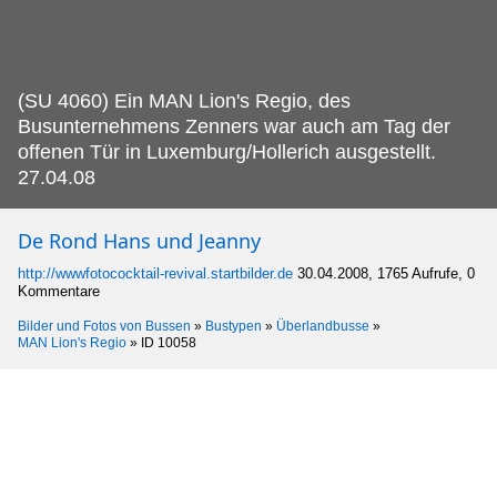
(SU 4060) Ein MAN Lion's Regio, des
Busunternehmens Zenners war auch am Tag der
offenen Tür in Luxemburg/Hollerich ausgestellt.
27.04.08
De Rond Hans und Jeanny
http://wwwfotococktail-revival.startbilder.de
30.04.2008, 1765 Aufrufe, 0
Kommentare
Bilder und Fotos von Bussen
»
Bustypen
»
Überlandbusse
»
MAN Lion's Regio
»
ID 10058