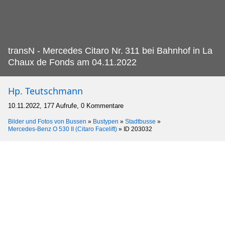
transN - Mercedes Citaro Nr.
311 bei Bahnhof in La
Chaux de Fonds am 04.11.2022
Hp. Teutschmann
10.11.2022, 177 Aufrufe, 0 Kommentare
Bilder und Fotos von Bussen
»
Bustypen
»
Stadtbusse
»
Mercedes-Benz O 530 II (Citaro Facelift)
»
ID 203032