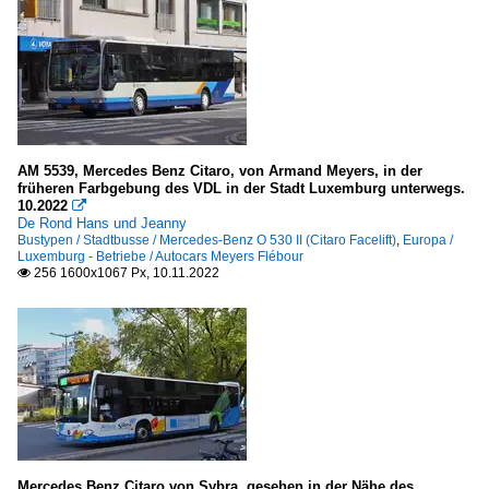
AM 5539, Mercedes Benz Citaro, von Armand Meyers, in der
früheren Farbgebung des VDL in der Stadt Luxemburg unterwegs.
10.2022

De Rond Hans und Jeanny
Bustypen / Stadtbusse / Mercedes-Benz O 530 II (Citaro Facelift)
,
Europa /
Luxemburg - Betriebe / Autocars Meyers Flébour
256 1600x1067 Px, 10.11.2022

Mercedes Benz Citaro von Sybra, gesehen in der Nähe des