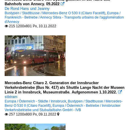
Bahnhofs von Annecy. 09.2022

De Rond Hans und Jeanny
Bustypen / Stadtbusse / Mercedes-Benz O 530 II (Citaro Facelift)
,
Europa /
Frankreich - Betriebe / Annecy Sibra - Transports urbains de l'agglomération
d'Annecy
215 1200x801 Px, 10.11.2022

Mercedes-Benz Citaro 2. Generation der Innsbrucker
Verkehrsbetriebe (Bus Nr. 417) als Shuttle Lange Nacht der Museen
Linie 2 in Innsbruck, Museumstraße. Aufgenommen 1.10.2022.

stbtram
Europa / Österreich - Städte / Innsbruck
,
Bustypen / Stadtbusse / Mercedes-
Benz O 530 II (Citaro Facelift)
,
Europa / Österreich - Betriebe / Innsbrucker
Verkehrsbetriebe und Stubaitalbahn GmbH - IVB
257 1200x800 Px, 09.11.2022

